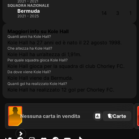
2021 - 2021
SQUADRA NAZIONALE
Bermuda
14
3
1
2021 - 2025
Maggiori info su Kole Hall
Quanti anni ha Kole Hall?
Kole Hall ha 27 anni ed è nato il 22 agosto 1998.
Che altezza ha Kole Hall?
Kole Hall ha un’altezza di 1,91m.
Per quale squadra gioca Kole Hall?
Kole Hall gioca per la squadra di club Chorley FC.
Da dove viene Kole Hall?
Kole Hall viene da Bermuda.
Quanti gol ha realizzato Kole Hall?
Kole Hall ha realizzato 12 gol per Chorley FC.
Nessuna carta in vendita
Carte