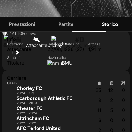
KOLE HALL
Prestazioni
Partite
Storico
#1
ATT
0
Follower
#0
Info
Posizione
Data di nascita (Età)
Altezza
BMU
27 anni
Attaccante
Chorley
Numero di maglia
Attaccante
22/08/1998 (27)
1,91 m
Stato
Nazionalità
Titolare
BMU
Carriera
CLUB
Chorley FC
35
12
0
2024 - Ora
Scarborough Athletic FC
9
2
0
2024 - 2024
Chester FC
41
5
0
2022 - 2024
Altrincham FC
6
0
0
2022 - 2022
AFC Telford United
2
0
0