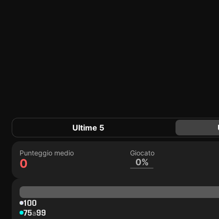
Ultime 5
Punteggio medio
Giocato
0
0%
100
75
99
a