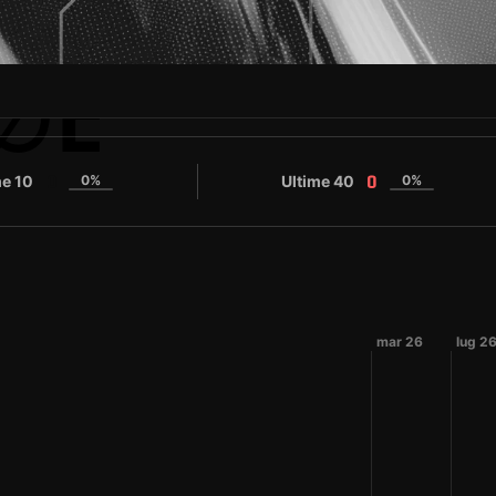
ØE
me 10
0%
Ultime 40
0%
0
0
mar 26
lug 2