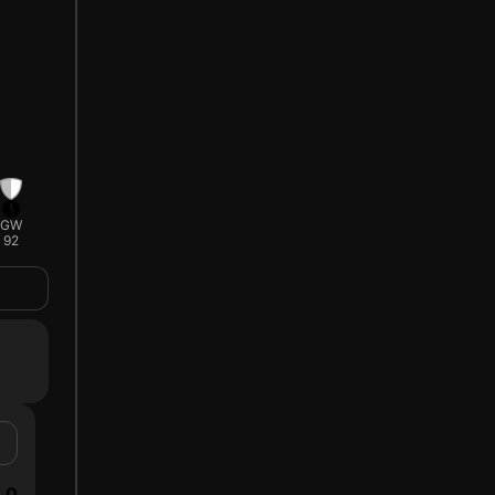
GW
92
0