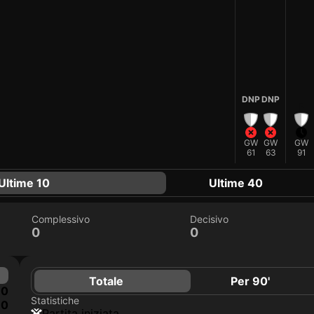
DNP
DNP
F
GW
GW
GW
61
63
91
Ultime 10
Ultime 40
Complessivo
Decisivo
0
0
Totale
Per 90'
0
Statistiche
0
Partita iniziata