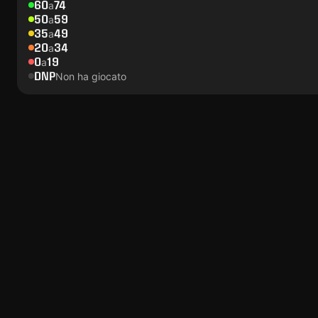
60
74
a
50
59
a
35
49
a
20
34
a
0
19
a
DNP
Non ha giocato