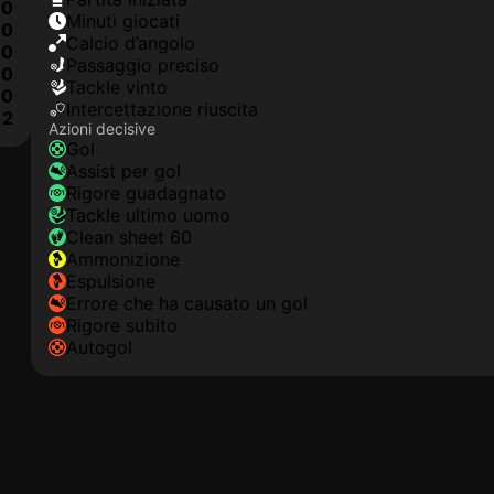
0
Minuti giocati
0
Calcio d’angolo
0
Passaggio preciso
0
Tackle vinto
0
Intercettazione riuscita
2
Azioni decisive
Gol
Assist per gol
Rigore guadagnato
Tackle ultimo uomo
clean sheet 60
Ammonizione
Espulsione
Errore che ha causato un gol
Rigore subito
Autogol