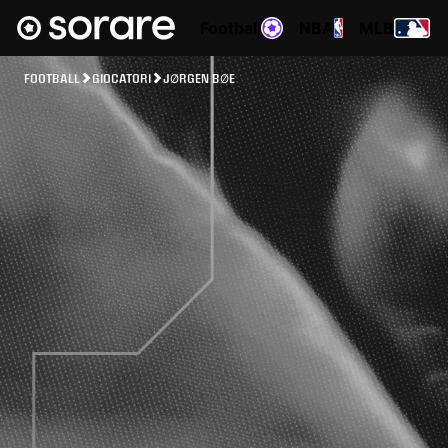
Football
NBA
MLB
FOOTBALL
GIOCATORI
JØRGEN BØE