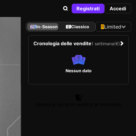
Registrati
Accedi
Limited
In-Season
Classico
Cronologia delle vendite
1 settimana
(€)
Nessun dato
Nessuna carta in vendita al momento