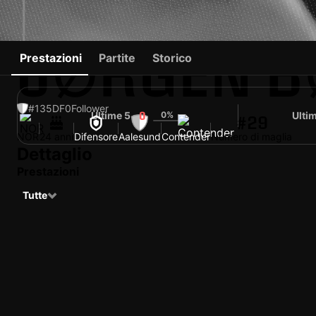
JØRGEN B
Prestazioni
Partite
Storico
#135
DF
0
Follower
Ultime 5
0%
Ulti
0
#29
NOR
24 anni
Difensore
Aalesund
Contender
Numero di maglia
Dettaglio
Prestazioni
Tutte