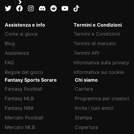
Assistenza e info
Termini e Condizioni
Come si gioca
Termini e Condizioni
Blog
Termini di mercato
Assistenza
Termini API
FAQ
Informativa sulla privacy
Regole del gioco
Informativa sui cookie
Fantasy Sports Sorare
Chi siamo
Fantasy Football
Carriera
Fantasy MLB
Programma per creatori
Fantasy NBA
Invita i tuoi amici
Mercato Football
Stampa
Mercato MLB
Copertura