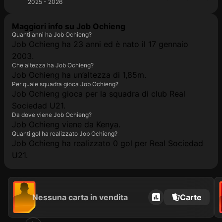
2025 - 2026
Maggiori info su Job Ochieng
Quanti anni ha Job Ochieng?
Job Ochieng ha 23 anni ed è nato il 17 gennaio
2003.
Che altezza ha Job Ochieng?
Job Ochieng ha un’altezza di 1,85m.
Per quale squadra gioca Job Ochieng?
Job Ochieng gioca per la squadra di club Real
Sociedad U21.
Da dove viene Job Ochieng?
Job Ochieng viene da Kenya.
Quanti gol ha realizzato Job Ochieng?
Job Ochieng ha realizzato 0 gol per Real Sociedad
U21.
Nessuna carta in vendita
Carte