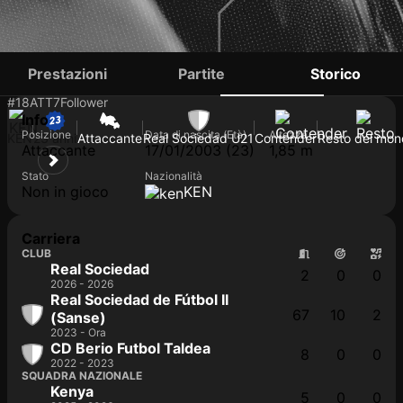
JOB OCHIENG
Prestazioni
Partite
Storico
#18
ATT
7
Follower
Info
Posizione
Data di nascita (Età)
Altezza
KEN
23 anni
Attaccante
Real Sociedad U21
Contender
Resto del mo
Attaccante
17/01/2003 (23)
1,85 m
Stato
Nazionalità
Non in gioco
KEN
Carriera
CLUB
Real Sociedad
2
0
0
2026 - 2026
Real Sociedad de Fútbol II
67
10
2
(Sanse)
2023 - Ora
CD Berio Futbol Taldea
8
0
0
2022 - 2023
SQUADRA NAZIONALE
Kenya
5
0
0