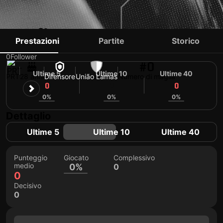
JOÃO MOREIRA
Prestazioni
Partite
Storico
0
Follower
#0
Ultime 5
Ultime 10
Ultime 40
PRT
28 anni
Difensore
União Lamas
Numero di maglia
0
0
0
0%
0%
0%
Dettaglio
Ultime 5
Ultime 10
Ultime 40
Punteggio
Giocato
Complessivo
medio
0%
0
0
Decisivo
0