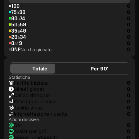
100
0
75
99
0
a
60
74
0
a
50
59
0
a
35
49
0
a
20
34
0
a
0
19
0
a
DNP
0
Non ha giocato
Totale
Per 90'
Statistiche
Partita iniziata
0
Minuti giocati
0
Calcio d’angolo
0
Passaggio preciso
0
Tackle vinto
0
Intercettazione riuscita
0
Azioni decisive
Gol
0
Assist per gol
0
Rigore guadagnato
0