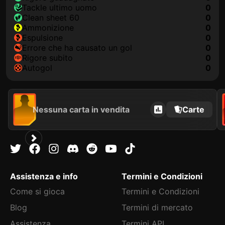
Tackle ultimo uomo
0
clean sheet 60
0
Ammonizione
0
Espulsione
0
Errore che ha causato un gol
0
Rigore subito
0
Autogol
0
Nessuna carta in vendita
Carte
Assistenza e info
Termini e Condizioni
Come si gioca
Termini e Condizioni
Blog
Termini di mercato
Assistenza
Termini API