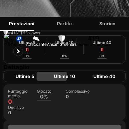
LEE JAE-HWAN
Prestazioni
Partite
Storico
#41
ATT
6
Follower
#19
Ultime 5
Ultime 10
Ultime 40
KOR
19 anni
Attaccante
Ansan Greeners
Numero di maglia
0
0
0
0%
0%
0%
Dettaglio
Ultime 5
Ultime 10
Ultime 40
Punteggio
Giocato
Complessivo
medio
0%
0
0
Decisivo
0