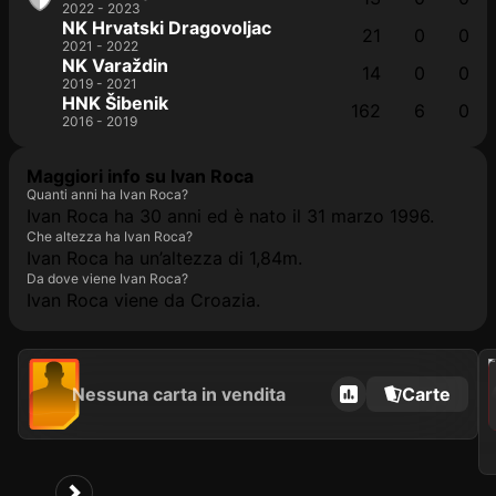
2022 - 2023
NK Hrvatski Dragovoljac
21
0
0
2021 - 2022
NK Varaždin
14
0
0
2019 - 2021
HNK Šibenik
162
6
0
2016 - 2019
Maggiori info su Ivan Roca
Quanti anni ha Ivan Roca?
Ivan Roca ha 30 anni ed è nato il 31 marzo 1996.
Che altezza ha Ivan Roca?
Ivan Roca ha un’altezza di 1,84m.
Da dove viene Ivan Roca?
Ivan Roca viene da Croazia.
202
Nessuna carta in vendita
Carte