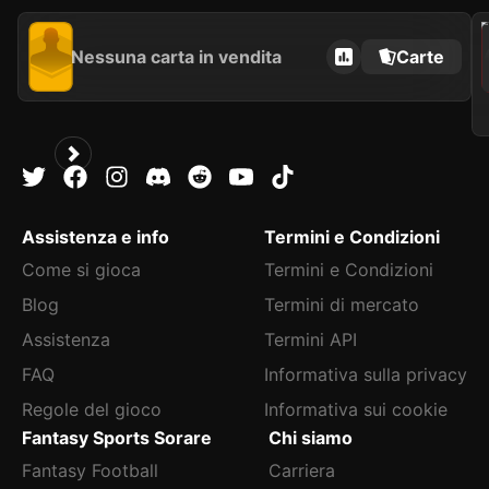
202
Nessuna carta in vendita
Carte
Assistenza e info
Termini e Condizioni
Come si gioca
Termini e Condizioni
Blog
Termini di mercato
Assistenza
Termini API
FAQ
Informativa sulla privacy
Regole del gioco
Informativa sui cookie
Fantasy Sports Sorare
Chi siamo
Fantasy Football
Carriera