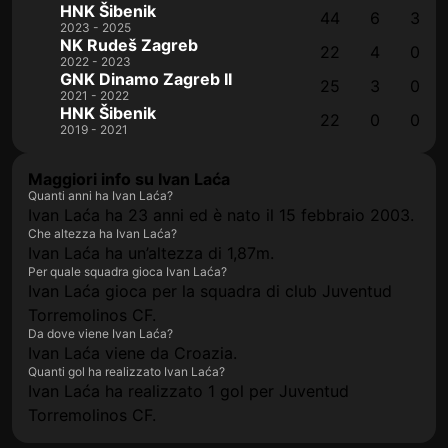
HNK Šibenik
44
6
3
2023 - 2025
NK Rudeš Zagreb
22
4
0
2022 - 2023
GNK Dinamo Zagreb II
25
3
0
2021 - 2022
HNK Šibenik
22
0
0
2019 - 2021
Maggiori info su Ivan Laća
Quanti anni ha Ivan Laća?
Ivan Laća ha 23 anni ed è nato il 15 febbraio 2003.
Che altezza ha Ivan Laća?
Ivan Laća ha un’altezza di 1,87m.
Per quale squadra gioca Ivan Laća?
Ivan Laća gioca per la squadra di club Juventud
Torremolinos CF.
Da dove viene Ivan Laća?
Ivan Laća viene da Croazia.
Quanti gol ha realizzato Ivan Laća?
Ivan Laća ha realizzato 1 gol per Juventud
Torremolinos CF.