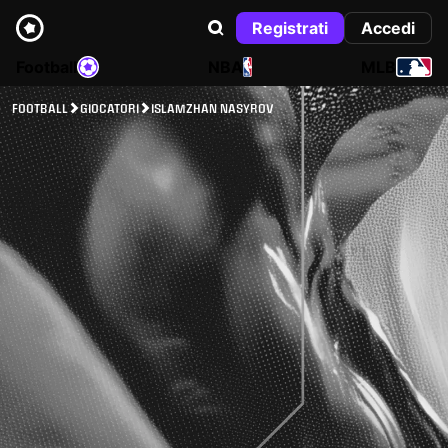
Registrati
Accedi
Football
NBA
MLB
FOOTBALL
GIOCATORI
ISLAMZHAN NASYROV