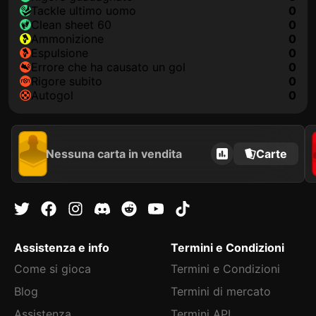
Tackle ultimo uomo
0
clean sheet 60
0
Ammonizione
0
Espulsione
0
Errore che ha causato un gol
0
Rigore subito
0
Autogol
0
Nessuna carta in vendita
Carte
Assistenza e info
Termini e Condizioni
Come si gioca
Termini e Condizioni
Blog
Termini di mercato
Assistenza
Termini API