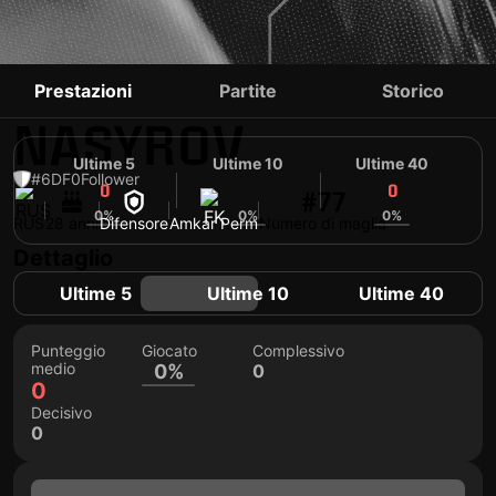
ISLAMZHAN
Prestazioni
Partite
Storico
NASYROV
Ultime 5
Ultime 10
Ultime 40
#6
DF
0
Follower
0
0
0
#77
0%
0%
0%
RUS
28 anni
Difensore
Amkar Perm
Numero di maglia
Dettaglio
Ultime 5
Ultime 10
Ultime 40
Punteggio
Giocato
Complessivo
medio
0%
0
0
Decisivo
0