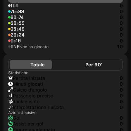
100
0
75
99
0
a
60
74
0
a
50
59
0
a
35
49
0
a
20
34
0
a
0
19
0
a
DNP
10
Non ha giocato
Totale
Per 90'
Statistiche
Partita iniziata
0
Minuti giocati
0
Calcio d’angolo
0
Passaggio preciso
0
Tackle vinto
0
Intercettazione riuscita
0
Azioni decisive
Gol
0
Assist per gol
0
Rigore guadagnato
0