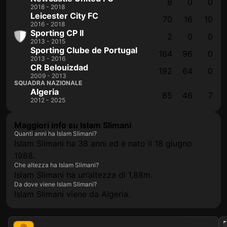
8
0
0
2018 - 2018
Leicester City FC
70
16
10
2016 - 2018
Sporting CP II
2
0
0
2013 - 2015
Sporting Clube de Portugal
164
96
0
2013 - 2016
CR Belouizdad
192
64
0
2009 - 2013
SQUADRA NAZIONALE
Algeria
85
46
7
2012 - 2025
Maggiori info su Islam Slimani
Quanti anni ha Islam Slimani?
Islam Slimani ha 38 anni ed è nato il 18 giugno
1988.
Che altezza ha Islam Slimani?
Islam Slimani ha un’altezza di 1,88m.
Da dove viene Islam Slimani?
Islam Slimani viene da Algeria.
2021