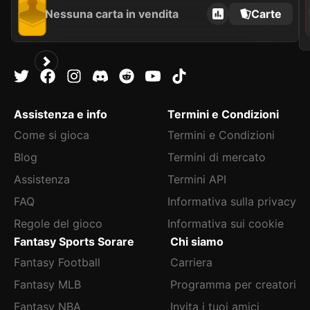
Nessuna carta in vendita
Carte
Assistenza e info
Termini e Condizioni
Come si gioca
Termini e Condizioni
Blog
Termini di mercato
Assistenza
Termini API
FAQ
Informativa sulla privacy
Regole del gioco
Informativa sui cookie
Fantasy Sports Sorare
Chi siamo
Fantasy Football
Carriera
Fantasy MLB
Programma per creatori
Fantasy NBA
Invita i tuoi amici