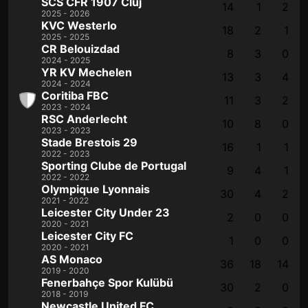
SCS CFR 1907 Cluj
14
1
2
2025 - 2026
KVC Westerlo
18
2
1
2025 - 2025
CR Belouizdad
8
3
0
2024 - 2025
YR KV Mechelen
13
3
4
2024 - 2024
Coritiba FBC
11
3
2
2023 - 2024
RSC Anderlecht
10
8
0
2023 - 2023
Stade Brestois 29
16
1
1
2022 - 2023
Sporting Clube de Portugal
9
4
1
2022 - 2022
Olympique Lyonnais
30
4
2
2021 - 2022
Leicester City Under 23
2
0
0
2020 - 2021
Leicester City FC
1
0
0
2020 - 2021
AS Monaco
36
18
14
2019 - 2020
Fenerbahçe Spor Kulübü
30
2
0
2018 - 2019
Newcastle United FC