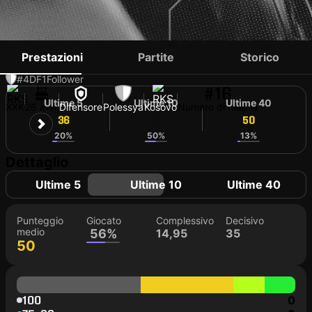
ILIR KRASNIQI
Prestazioni
Partite
Storico
#4
DF
1
Follower
#16
Ultime 5
Ultime 10
Ultime 40
XXK
26 anni
Difensore
Polessya
Kosovo
Numero di maglia
36
50
50
20%
50%
13%
Dettaglio
Ultime 5
Ultime 10
Ultime 40
Punteggio
Giocato
Complessivo
Decisivo
medio
56%
14,95
35
50
100
0