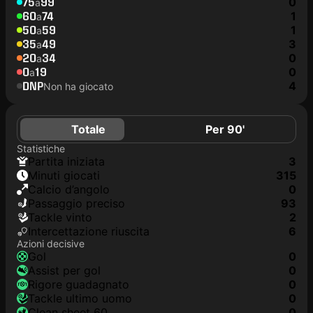
75
99
0
a
60
74
1
a
50
59
1
a
35
49
3
a
20
34
0
a
0
19
0
a
DNP
4
Non ha giocato
Totale
Per 90'
Statistiche
Partita iniziata
3
Minuti giocati
315
Calcio d’angolo
0
Passaggio preciso
93
Tackle vinto
2
Intercettazione riuscita
6
Azioni decisive
Gol
0
Assist per gol
0
Rigore guadagnato
0
Tackle ultimo uomo
0
clean sheet 60
0