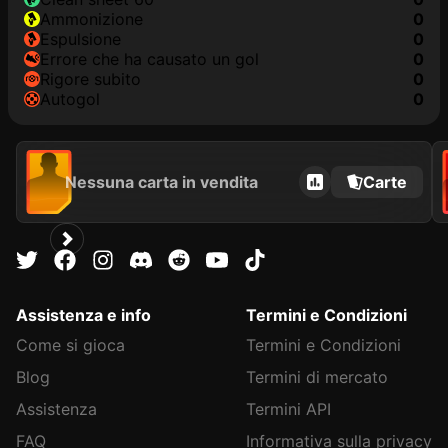
Ammonizione
0
Espulsione
0
Errore che ha causato un gol
0
Rigore subito
0
Autogol
0
Nessuna carta in vendita
Carte
Assistenza e info
Termini e Condizioni
Come si gioca
Termini e Condizioni
Blog
Termini di mercato
Assistenza
Termini API
FAQ
Informativa sulla privacy