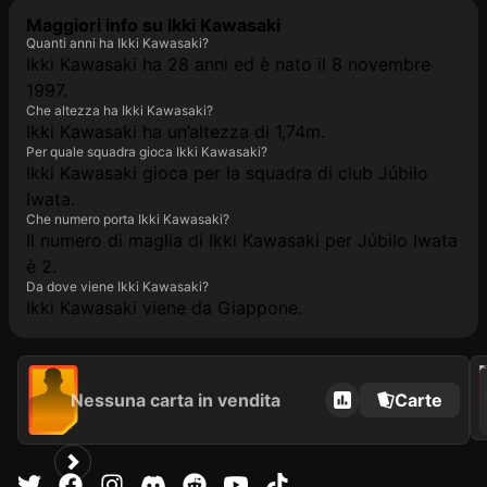
Maggiori info su Ikki Kawasaki
Quanti anni ha Ikki Kawasaki?
Ikki Kawasaki ha 28 anni ed è nato il 8 novembre
1997.
Che altezza ha Ikki Kawasaki?
Ikki Kawasaki ha un’altezza di 1,74m.
Per quale squadra gioca Ikki Kawasaki?
Ikki Kawasaki gioca per la squadra di club Júbilo
Iwata.
Che numero porta Ikki Kawasaki?
Il numero di maglia di Ikki Kawasaki per Júbilo Iwata
è 2.
Da dove viene Ikki Kawasaki?
Ikki Kawasaki viene da Giappone.
202
Nessuna carta in vendita
Carte