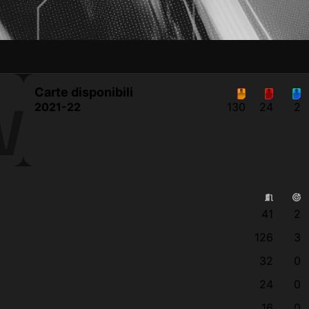
Carte disponibili
V
2021-22
130
24
2
41
2
126
3
32
0
24
0
16
0