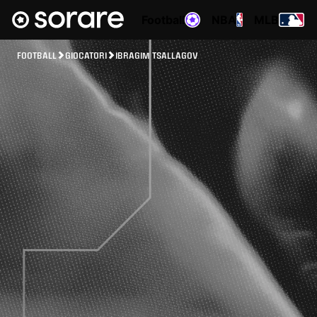
Football
NBA
MLB
FOOTBALL
GIOCATORI
IBRAGIM TSALLAGOV