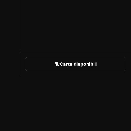
Carte disponibili
rare
Chi siamo
Carriera
Programma per creatori
Invita i tuoi amici