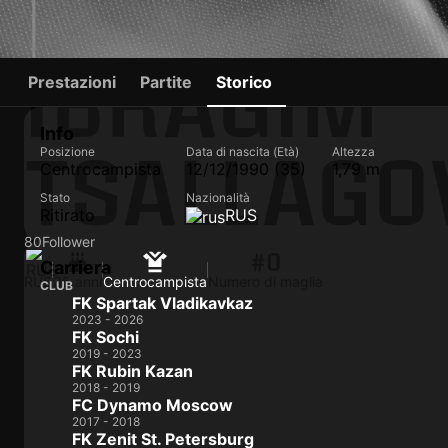
IBRAGIM
Prestazioni
Partite
Storico
Info
TSALLAGO
Posizione
Data di nascita (Età)
Altezza
Centrocampista
12/12/1990 (35)
1,79 m
Stato
Nazionalità
Ritirato
RUS
80
Follower
#0
Carriera
RUS
35 anni
Centrocampista
Numero di maglia
CLUB
FK Spartak Vladikavkaz
2023 - 2026
FK Sochi
2019 - 2023
FK Rubin Kazan
2018 - 2019
FC Dynamo Moscow
2017 - 2018
FK Zenit St. Petersburg