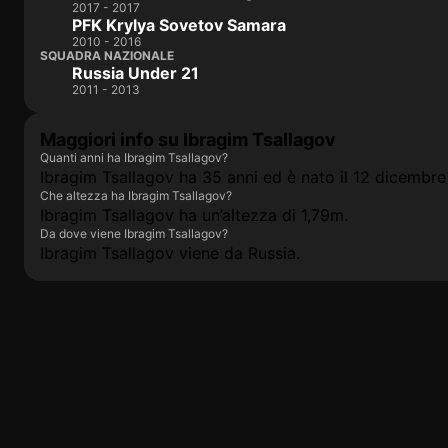
2017 - 2017
PFK Krylya Sovetov Samara
2010 - 2016
SQUADRA NAZIONALE
Russia Under 21
2011 - 2013
Maggiori info su Ibragim Tsallagov
Quanti anni ha Ibragim Tsallagov?
Ibragim Tsallagov ha 35 anni ed è nato il 12 dicembre
Che altezza ha Ibragim Tsallagov?
Ibragim Tsallagov ha un’altezza di 1,79m.
Da dove viene Ibragim Tsallagov?
Ibragim Tsallagov viene da Russia.