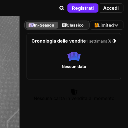
Registrati
Accedi
Limited
In-Season
Classico
Cronologia delle vendite
1 settimana
(€)
Nessun dato
Nessuna carta in vendita al momento