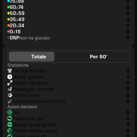
75
99
0
a
60
74
0
a
50
59
0
a
35
49
0
a
20
34
0
a
0
19
0
a
DNP
0
Non ha giocato
Totale
Per 90'
Statistiche
Partita iniziata
0
Minuti giocati
0
Calcio d’angolo
0
Passaggio preciso
0
Tackle vinto
0
Intercettazione riuscita
0
Azioni decisive
Gol
0
Assist per gol
0
Rigore guadagnato
0
Tackle ultimo uomo
0
clean sheet 60
0