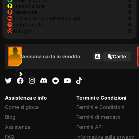
Ammonizione
0
Espulsione
0
Errore che ha causato un gol
0
Rigore subito
0
Autogol
0
Nessuna carta in vendita
Carte
Assistenza e info
Termini e Condizioni
Come si gioca
Termini e Condizioni
Blog
Termini di mercato
Assistenza
Termini API
FAQ
Informativa sulla privacy