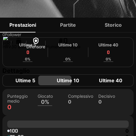
HRVOJE RELOTA
Prestazioni
Partite
Storico
0
Follower
#0
Ultime 5
Ultime 10
Ultime 40
HRV
30 anni
Difensore
Numero di maglia
0
0
0
0%
0%
0%
Dettaglio
Ultime 5
Ultime 10
Ultime 40
Punteggio
Giocato
Complessivo
Decisivo
medio
0%
0
0
0
100
0