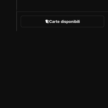
Carte disponibili
rare
Chi siamo
Carriera
Programma per creatori
Invita i tuoi amici
Stampa
Copertura
Partner con licenza
Nota legale