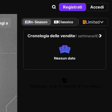
Registrati
Accedi
Limited
In-Season
Classico
gi a
Cronologia delle vendite
1 settimana
(€)
Nessun dato
Nessuna carta in vendita al momento