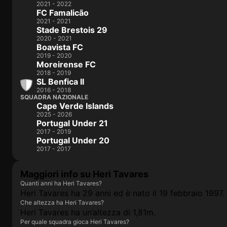
2021 - 2022
FC Famalicão
2021 - 2021
Stade Brestois 29
2020 - 2021
Boavista FC
2019 - 2020
Moreirense FC
2018 - 2019
SL Benfica II
2016 - 2018
SQUADRA NAZIONALE
Cape Verde Islands
2025 - 2026
Portugal Under 21
2017 - 2019
Portugal Under 20
2017 - 2017
Maggiori info su Heri Tavares
Quanti anni ha Heri Tavares?
Heri Tavares ha 29 anni ed è nato il 19 febbraio 1997.
Che altezza ha Heri Tavares?
Heri Tavares ha un’altezza di 1,81m.
Per quale squadra gioca Heri Tavares?