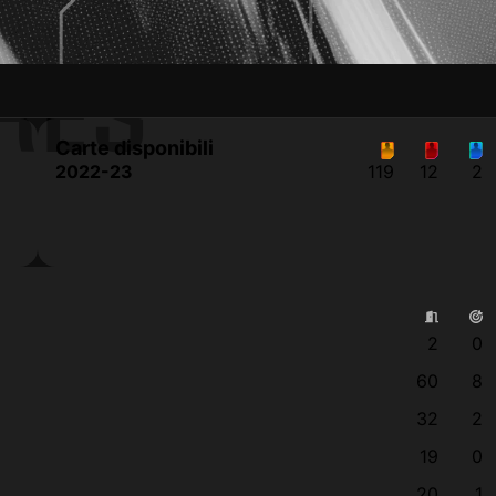
RES
Carte disponibili
2022-23
119
12
2
2
0
60
8
32
2
19
0
20
1