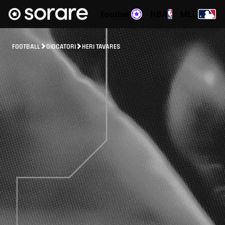
Football
NBA
MLB
FOOTBALL
GIOCATORI
HERI TAVARES