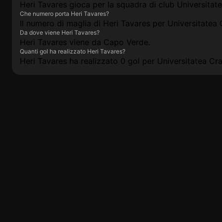
Heri Tavares gioca per la squadra di club Universitat
Che numero porta Heri Tavares?
Il numero di maglia di Heri Tavares per Universitatea
Da dove viene Heri Tavares?
Heri Tavares viene da Capo Verde.
Quanti gol ha realizzato Heri Tavares?
Heri Tavares ha realizzato 0 gol per Universitatea Cr