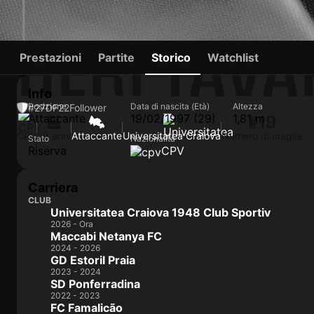
HERI TAVA
Prestazioni
Partite
Storico
Watchlist
Info
Posizione
Data di nascita (Età)
Altezza
#27
DF
22
Follower
Attaccante
19/02/1997 (29)
1,81 m
#19
CPV
29 anni
Attaccante
Universitatea Craiova
Numero di maglia
Stato
Nazionalità
Riserva
CPV
Carriera
CLUB
Universitatea Craiova 1948 Club Sportiv
2026 - Ora
Maccabi Netanya FC
2024 - 2026
GD Estoril Praia
2023 - 2024
SD Ponferradina
2022 - 2023
FC Famalicão