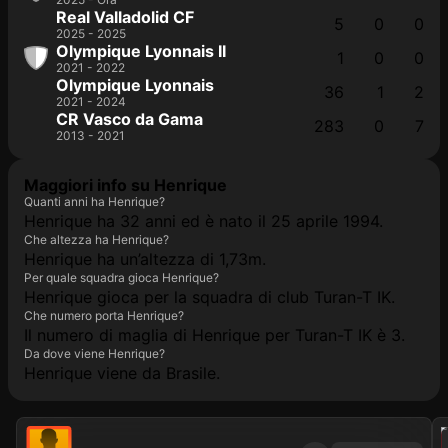
Real Valladolid CF
5
0
0
2025 - 2025
Olympique Lyonnais II
1
0
0
2021 - 2022
Olympique Lyonnais
36
1
2
2021 - 2024
CR Vasco da Gama
283
0
7
2013 - 2021
Maggiori info su Henrique
Quanti anni ha Henrique?
Henrique ha 32 anni ed è nato il 25 aprile 1994.
Che altezza ha Henrique?
Henrique ha un’altezza di 1,73m.
Per quale squadra gioca Henrique?
Henrique gioca per la squadra di club Turan-T IK.
Che numero porta Henrique?
Il numero di maglia di Henrique per Turan-T IK è 3.
Da dove viene Henrique?
Henrique viene da Brasile.
2021