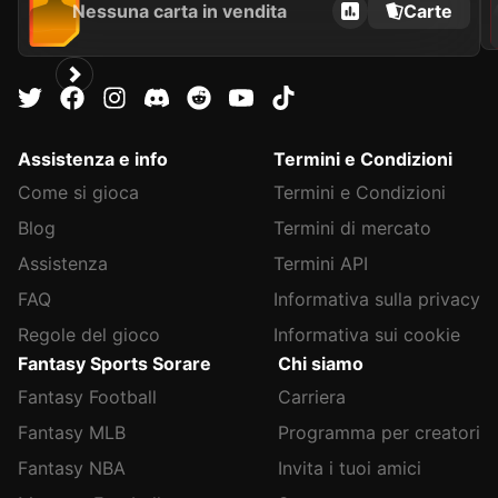
Nessuna carta in vendita
Carte
Assistenza e info
Termini e Condizioni
Come si gioca
Termini e Condizioni
Blog
Termini di mercato
Assistenza
Termini API
FAQ
Informativa sulla privacy
Regole del gioco
Informativa sui cookie
Fantasy Sports Sorare
Chi siamo
Fantasy Football
Carriera
Fantasy MLB
Programma per creatori
Fantasy NBA
Invita i tuoi amici