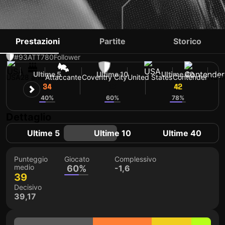
HAJI WRIGHT
Prestazioni
Partite
Storico
#93
ATT
780
Follower
Ultime 5
Ultime 10
Ultime 40
USA
28 anni
Attaccante
Coventry City
United States
Contender
Nume
34
37
42
40%
60%
78%
Dettaglio
Ultime 5
Ultime 10
Ultime 40
Punteggio
Giocato
Complessivo
medio
60%
-1,6
39
Decisivo
39,17