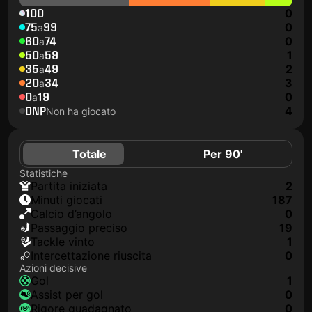
100
0
75
99
0
a
60
74
0
a
50
59
1
a
35
49
2
a
20
34
3
a
0
19
0
a
DNP
4
Non ha giocato
Totale
Per 90'
Statistiche
Partita iniziata
2
Minuti giocati
187
Calcio d’angolo
0
Passaggio preciso
19
Tackle vinto
1
Intercettazione riuscita
0
Azioni decisive
Gol
1
Assist per gol
0
Rigore guadagnato
0