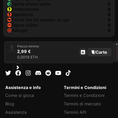
Tackle ultimo uomo
0
Ammonizione
0
Espulsione
0
Errore che ha causato un gol
0
Rigore subito
0
Autogol
0
2021
Prezzo minimo
2,99 €
Carte
0,0019 ETH
Assistenza e info
Termini e Condizioni
Come si gioca
Termini e Condizioni
Blog
Termini di mercato
Assistenza
Termini API