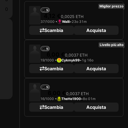
Miglior prezzo
0
+5
4,12 €
0,0025 ETH
37/1000 •
Walli
•
23o 31m
Scambia
Acquista
Livello più alto
+5
6,00 €
0,0037 ETH
19/1000 •
Cykmyk99
•
1g 16o
Scambia
Acquista
+5
6,00 €
0,0037 ETH
16/1000 •
TheHe1900
•
8o 01m
Scambia
Acquista