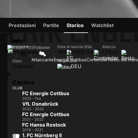
ERIK ENG
Prestazioni
Partite
Storico
Watchlist
Info
Posizione
Data di nascita (Età)
Altezza
#32
ATT
35
Follower
Attaccante
18/04/1998 (28)
1,79 m
DEU
28 anni
Attaccante
Energie Cottbus
Contender
Resto del mon
Stato
Nazionalità
Ordinario
DEU
Carriera
CLUB
FC Energie Cottbus
2025 - Ora
VfL Osnabrück
2022 - 2025
FC Energie Cottbus
2021 - 2022
FC Hansa Rostock
2019 - 2021
1. FC Nürnberg II