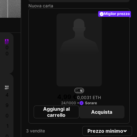
Nuova carta
Miglior prezzo
0
0
+5
4
4,99 €
0,0031 ETH
24/1000 •
Sorare
9
Aggiungi al
Acquista
carrello
0
1
Prezzo minimo
3 vendite
0