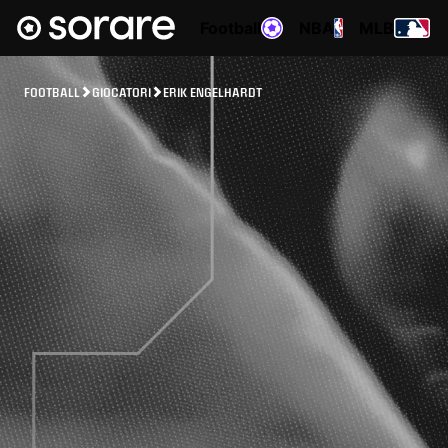
Football
NBA
MLB
FOOTBALL
GIOCATORI
ERIK ENGELHARDT