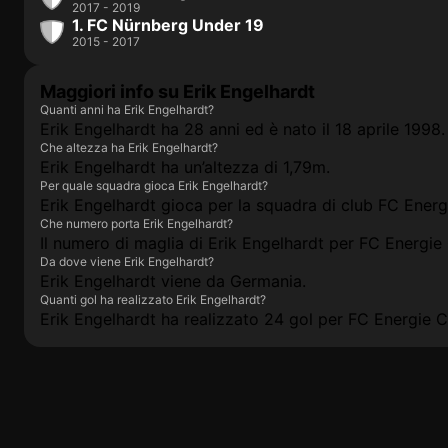
2017 - 2019
1. FC Nürnberg Under 19
2015 - 2017
Maggiori info su Erik Engelhardt
Quanti anni ha Erik Engelhardt?
Erik Engelhardt ha 28 anni ed è nato il 18 aprile 1998.
Che altezza ha Erik Engelhardt?
Erik Engelhardt ha un’altezza di 1,79m.
Per quale squadra gioca Erik Engelhardt?
Erik Engelhardt gioca per la squadra di club FC Energ
Che numero porta Erik Engelhardt?
Il numero di maglia di Erik Engelhardt per FC Energie
Da dove viene Erik Engelhardt?
Erik Engelhardt viene da Germania.
Quanti gol ha realizzato Erik Engelhardt?
Erik Engelhardt ha realizzato 24 gol per FC Energie C