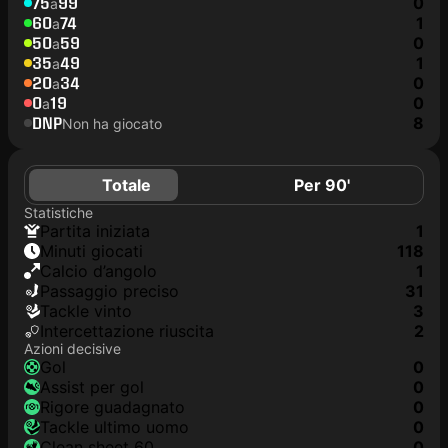
75
99
0
a
60
74
1
a
50
59
0
a
35
49
1
a
20
34
0
a
0
19
0
a
DNP
8
Non ha giocato
Totale
Per 90'
Statistiche
Partita iniziata
1
Minuti giocati
118
Calcio d’angolo
1
Passaggio preciso
31
Tackle vinto
3
Intercettazione riuscita
2
Azioni decisive
Gol
0
Assist per gol
0
Rigore guadagnato
0
Tackle ultimo uomo
0
clean sheet 60
0