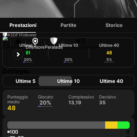
ERIC CALLÍS
Prestazioni
Partite
Storico
#3
DF
1
Follower
#0
Ultime 5
Ultime 10
Ultime 40
ESP
24 anni
Difensore
Peralada
Numero di maglia
61
48
48
20%
20%
5%
Dettaglio
Ultime 5
Ultime 10
Ultime 40
Punteggio
Giocato
Complessivo
Decisivo
medio
20%
13,19
35
48
100
0