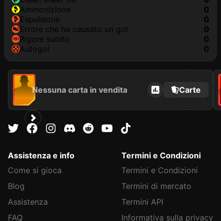
Ammonizione
0
Espulsione
0
Errore che ha causato un gol
0
Rigore subito
0
Autogol
0
Nessuna carta in vendita
Carte
Assistenza e info
Termini e Condizioni
Come si gioca
Termini e Condizioni
Blog
Termini di mercato
Assistenza
Termini API
FAQ
Informativa sulla privacy