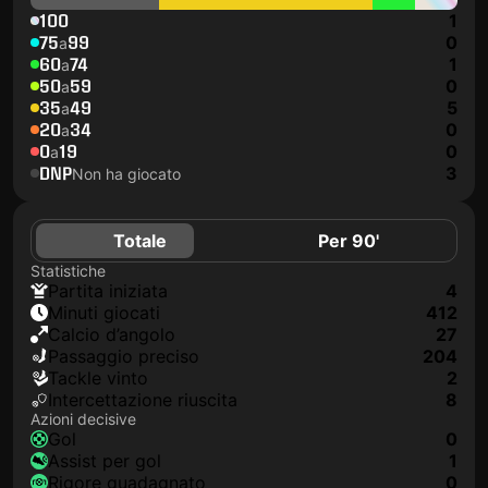
100
1
75
99
0
a
60
74
1
a
50
59
0
a
35
49
5
a
20
34
0
a
0
19
0
a
DNP
3
Non ha giocato
Totale
Per 90'
Statistiche
Partita iniziata
4
Minuti giocati
412
Calcio d’angolo
27
Passaggio preciso
204
Tackle vinto
2
Intercettazione riuscita
8
Azioni decisive
Gol
0
Assist per gol
1
Rigore guadagnato
0