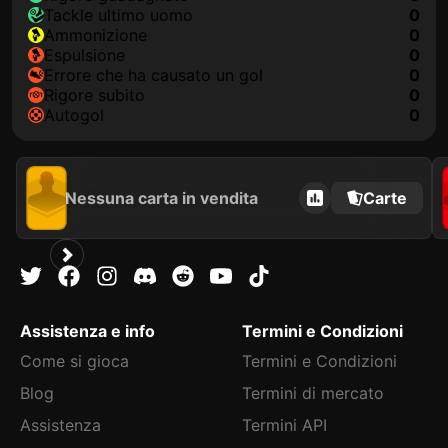
Tackle ultimo uomo
0
Ammonizione
0
Espulsione
0
Errore che ha causato un gol
0
Rigore subito
0
Autogol
0
Nessuna carta in vendita
Carte
Assistenza e info
Termini e Condizioni
Come si gioca
Termini e Condizioni
Blog
Termini di mercato
Assistenza
Termini API