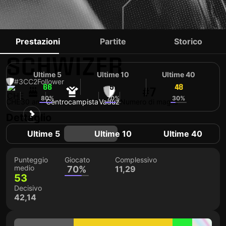
DOMINIK
Prestazioni
Partite
Storico
SCHWIZER
Ultime 5
Ultime 10
Ultime 40
#3
CC
2
Follower
66
51
48
#7
80%
70%
30%
CHE
30 anni
Centrocampista
Vaduz
Numero di maglia
Dettaglio
Ultime 5
Ultime 10
Ultime 40
Punteggio
Giocato
Complessivo
medio
70%
11,29
53
Decisivo
42,14