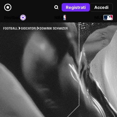
Registrati
Accedi
Football
NBA
MLB
FOOTBALL
GIOCATORI
DOMINIK SCHWIZER