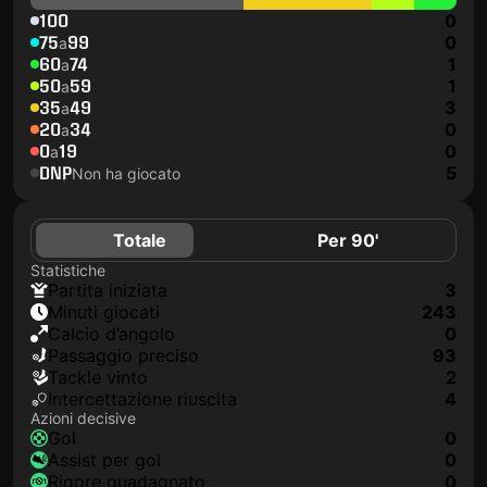
100
0
75
99
0
a
60
74
1
a
50
59
1
a
35
49
3
a
20
34
0
a
0
19
0
a
DNP
5
Non ha giocato
Totale
Per 90'
Statistiche
Partita iniziata
3
Minuti giocati
243
Calcio d’angolo
0
Passaggio preciso
93
Tackle vinto
2
Intercettazione riuscita
4
Azioni decisive
Gol
0
Assist per gol
0
Rigore guadagnato
0