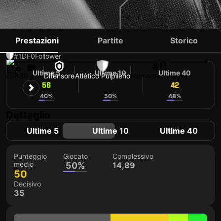
DAVID MORILLAS
Prestazioni
Partite
Storico
#1
DF
0
Follower
#0
Ultime 5
Ultime 10
Ultime 40
ESP
39 anni
Difensore
Atlético Pulpileño
Numero di maglia
56
44
42
40%
50%
48%
Dettaglio
Ultime 5
Ultime 10
Ultime 40
Punteggio
Giocato
Complessivo
medio
50%
14,89
50
Decisivo
35