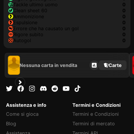
Tackle ultimo uomo
0
clean sheet 60
0
Ammonizione
0
Espulsione
0
Errore che ha causato un gol
0
Rigore subito
0
Autogol
0
Nessuna carta in vendita
Carte
Assistenza e info
Termini e Condizioni
Come si gioca
Termini e Condizioni
Blog
Termini di mercato
Assistenza
Termini API