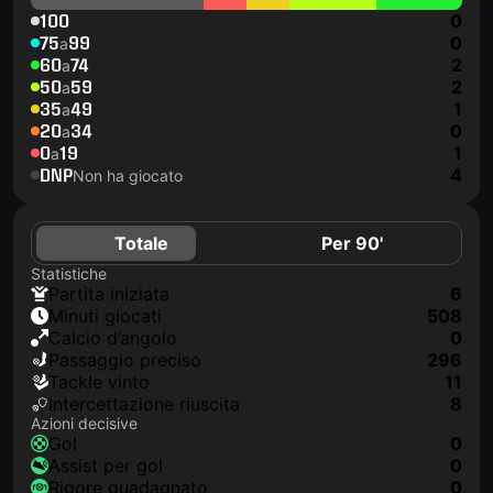
100
0
75
99
0
a
60
74
2
a
50
59
2
a
35
49
1
a
20
34
0
a
0
19
1
a
DNP
4
Non ha giocato
Totale
Per 90'
Statistiche
Partita iniziata
6
Minuti giocati
508
Calcio d’angolo
0
Passaggio preciso
296
Tackle vinto
11
Intercettazione riuscita
8
Azioni decisive
Gol
0
Assist per gol
0
Rigore guadagnato
0