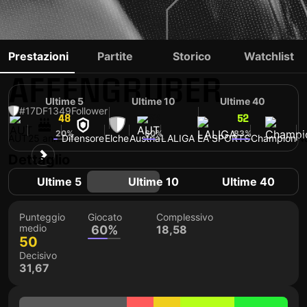
DAVID
Prestazioni
Partite
Storico
Watchlist
AFFENGRUBER
Ultime 5
Ultime 10
Ultime 40
#17
DF
1349
Follower
48
56
52
20%
60%
83%
AUT
25 anni
Difensore
Elche
Austria
LALIGA EA SPORTS
Champion
Nu
Dettaglio
Ultime 5
Ultime 10
Ultime 40
Punteggio
Giocato
Complessivo
medio
60%
18,58
50
Decisivo
31,67