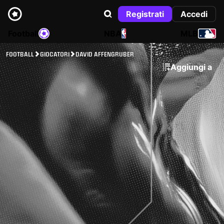
Registrati
Accedi
Football
NBA
MLB
FOOTBALL
GIOCATORI
DAVID AFFENGRUBER
Aggiungi a