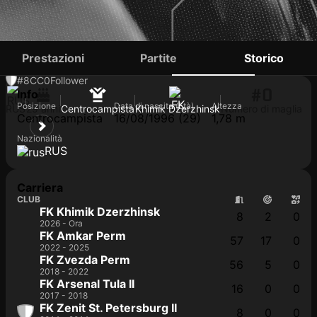
DANIIL ZUEV
Prestazioni
Partite
Storico
#8
CC
0
Follower
#0
Info
Posizione
Data di nascita (Età)
Altezza
RUS
29 anni
Centrocampista
Khimik Dzerzhinsk
Numero di maglia
Centrocampista
16/08/1996 (29)
1,78 m
Nazionalità
RUS
Carriera
CLUB
FK Khimik Dzerzhinsk
8
2
0
2026 - Ora
FK Amkar Perm
57
17
0
2022 - 2025
FK Zvezda Perm
56
5
0
2018 - 2022
FK Arsenal Tula II
16
0
0
2017 - 2018
FK Zenit St. Petersburg II
8
0
0