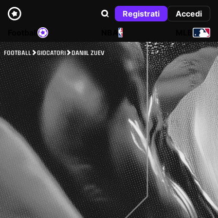
Registrati
Accedi
Football
NBA
MLB
FOOTBALL
GIOCATORI
DANIIL ZUEV