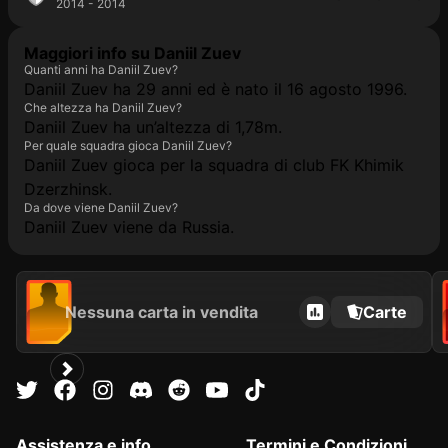
2014 - 2014
Maggiori info su Daniil Zuev
Quanti anni ha Daniil Zuev?
Daniil Zuev ha 29 anni ed è nato il 16 agosto 1996.
Che altezza ha Daniil Zuev?
Daniil Zuev ha un’altezza di 1,78m.
Per quale squadra gioca Daniil Zuev?
Daniil Zuev gioca per la squadra di club FK Khimik
Dzerzhinsk.
Da dove viene Daniil Zuev?
Daniil Zuev viene da Russia.
Nessuna carta in vendita
Carte
Assistenza e info
Termini e Condizioni