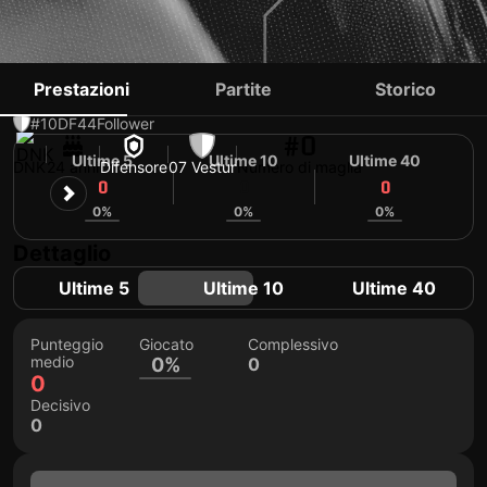
CASPER GEDSTED
Prestazioni
Partite
Storico
#10
DF
44
Follower
#0
Ultime 5
Ultime 10
Ultime 40
DNK
24 anni
Difensore
07 Vestur
Numero di maglia
0
0
0
0%
0%
0%
Dettaglio
Ultime 5
Ultime 10
Ultime 40
Punteggio
Giocato
Complessivo
medio
0%
0
0
Decisivo
0