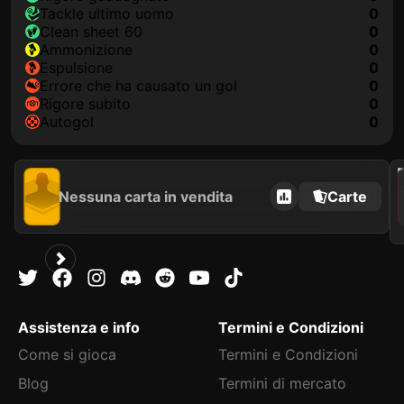
Tackle ultimo uomo
0
clean sheet 60
0
Ammonizione
0
Espulsione
0
Errore che ha causato un gol
0
Rigore subito
0
Autogol
0
2021
Nessuna carta in vendita
Carte
Assistenza e info
Termini e Condizioni
Come si gioca
Termini e Condizioni
Blog
Termini di mercato