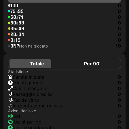
100
0
75
99
0
a
60
74
0
a
50
59
0
a
35
49
0
a
20
34
0
a
0
19
0
a
DNP
10
Non ha giocato
Totale
Per 90'
Statistiche
Partita iniziata
0
Minuti giocati
0
Calcio d’angolo
0
Passaggio preciso
0
Tackle vinto
0
Intercettazione riuscita
0
Azioni decisive
Gol
0
Assist per gol
0
Rigore guadagnato
0