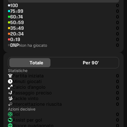
100
0
75
99
0
a
60
74
0
a
50
59
0
a
35
49
0
a
20
34
0
a
0
19
0
a
DNP
0
Non ha giocato
Totale
Per 90'
Statistiche
Partita iniziata
0
Minuti giocati
0
Calcio d’angolo
0
Passaggio preciso
0
Tackle vinto
0
Intercettazione riuscita
0
Azioni decisive
Gol
0
Assist per gol
0
Rigore guadagnato
0