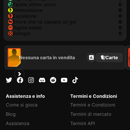
Tackle ultimo uomo
0
Ammonizione
0
Espulsione
0
Errore che ha causato un gol
0
Rigore subito
0
Autogol
0
Nessuna carta in vendita
Carte
Assistenza e info
Termini e Condizioni
Come si gioca
Termini e Condizioni
Blog
Termini di mercato
Assistenza
Termini API