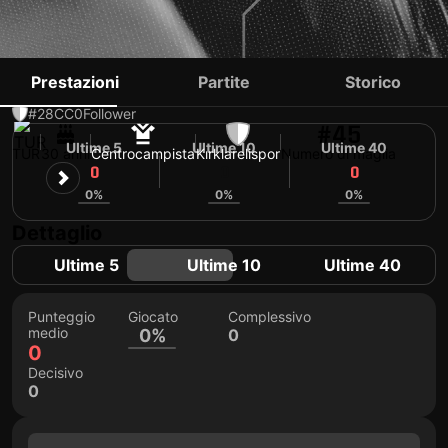
CANER KOCA
Prestazioni
Partite
Storico
#28
CC
0
Follower
#45
Ultime 5
Ultime 10
Ultime 40
TUR
30 anni
Centrocampista
Kırklarelispor
Numero di maglia
0
0
0
0%
0%
0%
Dettaglio
Ultime 5
Ultime 10
Ultime 40
Punteggio
Giocato
Complessivo
medio
0%
0
0
Decisivo
0