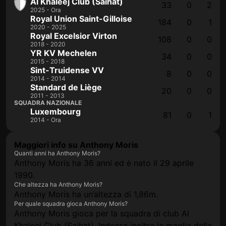
Al Khaleej Club (Saihat)
33
0
2
2025 - Ora
Royal Union Saint-Gilloise
184
0
1
2020 - 2025
Royal Excelsior Virton
108
0
0
2018 - 2020
YR KV Mechelen
34
0
0
2015 - 2018
Sint-Truidense VV
8
0
0
2014 - 2014
Standard de Liège
20
0
0
2011 - 2013
SQUADRA NAZIONALE
Luxembourg
81
0
1
2014 - Ora
Maggiori info su Anthony Moris
Quanti anni ha Anthony Moris?
Anthony Moris ha 36 anni ed è nato il 29 aprile
1990.
Che altezza ha Anthony Moris?
Anthony Moris ha un’altezza di 1,86m.
Per quale squadra gioca Anthony Moris?
Anthony Moris gioca per la squadra di club Al
Khaleej Club (Saihat). Indossa inoltre la maglia della