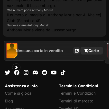
nazionale di Lussemburgo.
Che numero porta Anthony Moris?
Il numero di maglia di Anthony Moris per Al Khaleej
Club (Saihat) è 49.
Da dove viene Anthony Moris?
Anthony Moris viene da Lussemburgo.
202
Nessuna carta in vendita
Carte
Assistenza e info
Termini e Condizioni
Come si gioca
Termini e Condizioni
Blog
Termini di mercato
Assistenza
Termini API