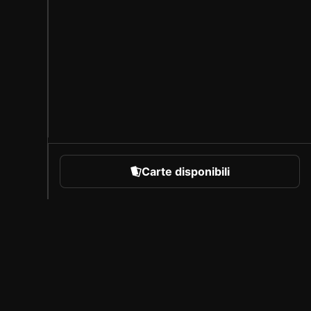
Carte disponibili
rare
Chi siamo
Carriera
Programma per creatori