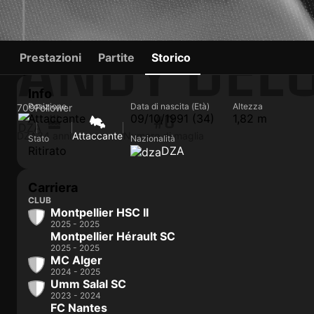
ANDY DEL
Prestazioni
Partite
Storico
Info
Posizione
Data di nascita (Età)
Altezza
709
Follower
Attaccante
09/10/1991 (34)
1,82 m
#0
DZA
34 anni
Attaccante
Numero di maglia
Stato
Nazionalità
Ritirato
DZA
Carriera
CLUB
Montpellier HSC II
2025 - 2025
Montpellier Hérault SC
2025 - 2025
MC Alger
2024 - 2025
Umm Salal SC
2023 - 2024
FC Nantes