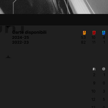
ORT
Carte disponibili
2024-25
53
10
4
2022-23
82
11
1
2
1
9
0
10
3
12
5
12
0