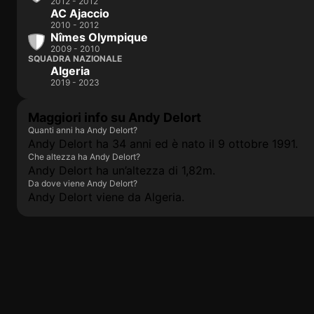
2012 - 2012
AC Ajaccio
2010 - 2012
Nîmes Olympique
2009 - 2010
SQUADRA NAZIONALE
Algeria
2019 - 2023
Maggiori info su Andy Delort
Quanti anni ha Andy Delort?
Andy Delort ha 34 anni ed è nato il 9 ottobre 1991.
Che altezza ha Andy Delort?
Andy Delort ha un’altezza di 1,82m.
Da dove viene Andy Delort?
Andy Delort viene da Algeria.