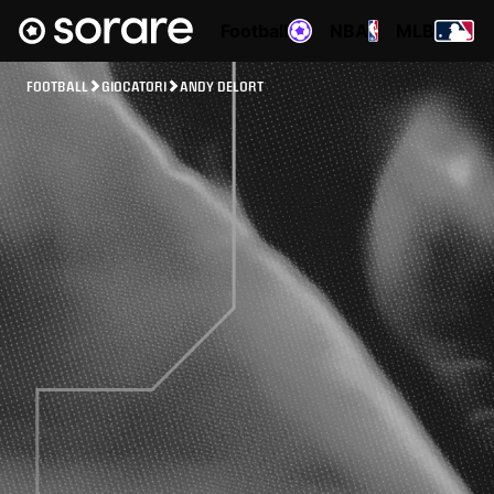
Football
NBA
MLB
FOOTBALL
GIOCATORI
ANDY DELORT