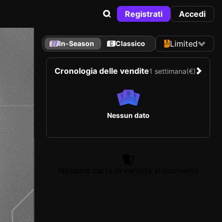
Registrati
Accedi
Limited
In-Season
Classico
Cronologia delle vendite
1 settimana
(€)
Nessun dato
Nessuna carta in vendita al momento