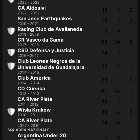
2022 - 2023
CA Aldosivi
14
1
0
2022 - 2022
San Jose Earthquakes
76
7
2
2019 - 2021
Racing Club de Avellaneda
4
0
0
2019 - 2019
CR Vasco da Gama
114
30
4
2017 - 2018
CSD Defensa y Justicia
34
7
0
2016 - 2017
Club Leones Negros de la
38
2
0
Universidad de Guadalajara
2014 - 2015
Club América
24
4
0
2014 - 2014
CD Cuenca
80
44
0
2013 - 2013
CA River Plate
14
1
0
2011 - 2012
Wisła Kraków
34
2
0
2010 - 2011
CA River Plate
34
8
0
2007 - 2010
SQUADRA NAZIONALE
Argentina Under 20
5
0
0