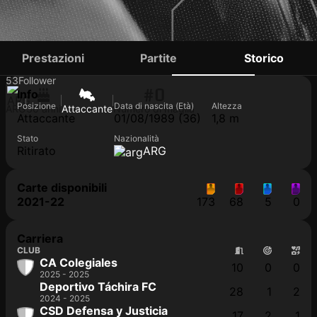
ANDY RIOS
Prestazioni
Partite
Storico
53
Follower
#0
Info
Posizione
Data di nascita (Età)
Altezza
ARG
36 anni
Attaccante
Numero di maglia
Attaccante
01/08/1989 (36)
1,8 m
Stato
Nazionalità
Ritirato
ARG
Carte disponibili
2021-22
173
68
5
0
Carriera
CLUB
CA Colegiales
10
0
0
2025 - 2025
Deportivo Táchira FC
28
1
2
2024 - 2025
CSD Defensa y Justicia
17
2
1