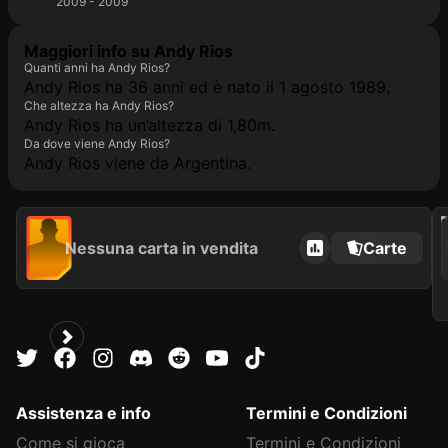
2009 - 2009
Maggiori info su Andy Rios
Quanti anni ha Andy Rios?
Andy Rios ha 36 anni ed è nato il 1 agosto 1989.
Che altezza ha Andy Rios?
Andy Rios ha un’altezza di 1,80m.
Da dove viene Andy Rios?
Andy Rios viene da Argentina.
2021
Nessuna carta in vendita
Carte
Assistenza e info
Termini e Condizioni
Come si gioca
Termini e Condizioni