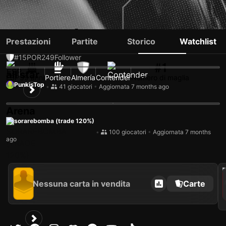
ANDRÉS FDEZ
Prestazioni
Partite
Storico
Watchlist
#15
POR
249
Follower
#1
all star
ESP
39 anni
Portiere
Almería
Contender
Numero di maglia
PunkisTop
•
41 giocatori
•
Aggiornata 7 months ago
Arena
sorarebomba (trade 120%)
•
100 giocatori
•
Aggiornata 7 months
ago
202
Nessuna carta in vendita
Carte