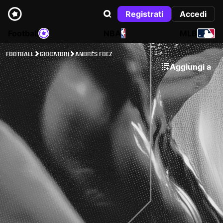
Registrati
Accedi
Football
NBA
MLB
FOOTBALL
GIOCATORI
ANDRÉS FDEZ
Aggiungi a