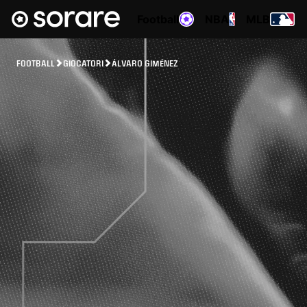
Football
NBA
MLB
FOOTBALL
GIOCATORI
ÁLVARO GIMÉNEZ