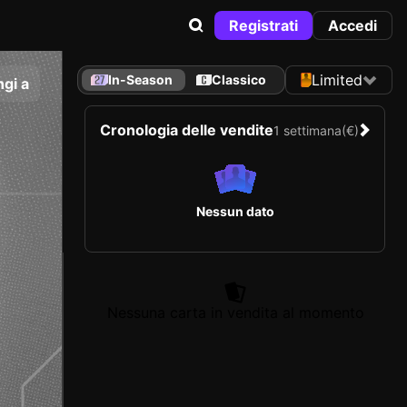
Registrati
Accedi
Limited
In-Season
Classico
gi a
Cronologia delle vendite
1 settimana
(€)
Nessun dato
Nessuna carta in vendita al momento