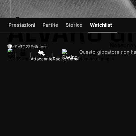
ÁLVARO G
Prestazioni
Partite
Storico
Watchlist
Nessuna w
#9
ATT
23
Follower
#20
Questo giocatore non ha
ESP
35 anni
Attaccante
Racing Ferrol
Numero di maglia