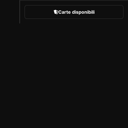
Carte disponibili
rare
Chi siamo
Carriera
Programma per creatori
Invita i tuoi amici
Stampa
Copertura
Partner con licenza
Nota legale