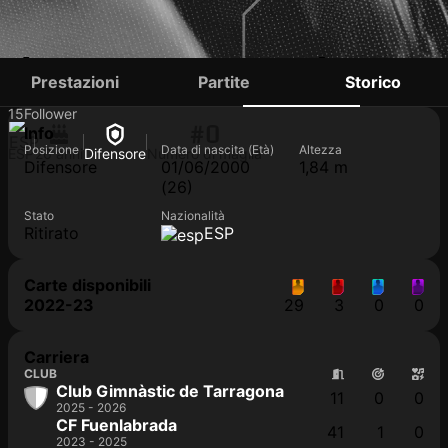
ÁLVARO GARCÍA
Prestazioni
Partite
Storico
15
Follower
#0
Info
Posizione
Data di nascita (Età)
Altezza
ESP
26 anni
Difensore
Numero di maglia
Difensore
01/06/2000
1,84 m
(26)
Stato
Nazionalità
Ritirato
ESP
Carte disponibili
2022-23
29
3
0
0
Carriera
CLUB
Club Gimnàstic de Tarragona
11
0
0
2025 - 2026
CF Fuenlabrada
41
1
0
2023 - 2025