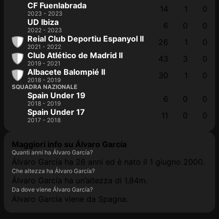
CF Fuenlabrada
14
1
0
2023 - 2023
UD Ibiza
6
0
0
2022 - 2023
Reial Club Deportiu Espanyol II
26
1
0
2021 - 2022
Club Atlético de Madrid II
43
3
0
2019 - 2021
Albacete Balompié II
30
1
0
2018 - 2019
SQUADRA NAZIONALE
Spain Under 19
6
0
0
2018 - 2019
Spain Under 17
11
0
0
2017 - 2018
Maggiori info su Álvaro García
Quanti anni ha Álvaro García?
Álvaro García ha 26 anni ed è nato il 1 giugno 2000.
Che altezza ha Álvaro García?
Álvaro García ha un’altezza di 1,84m.
Da dove viene Álvaro García?
Álvaro García viene da Spagna.