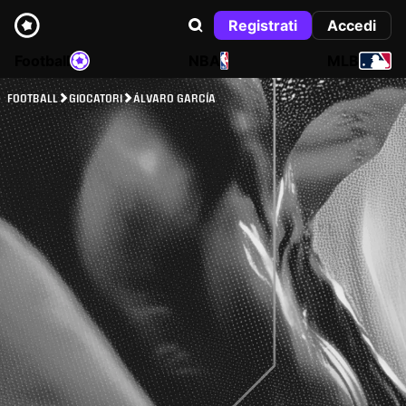
Registrati
Accedi
Football
NBA
MLB
FOOTBALL
GIOCATORI
ÁLVARO GARCÍA