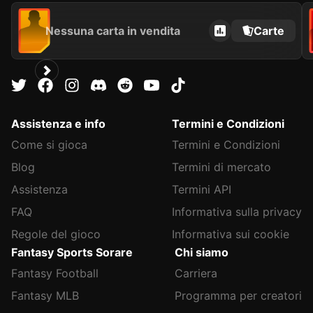
Nessuna carta in vendita
Carte
Assistenza e info
Termini e Condizioni
Come si gioca
Termini e Condizioni
Blog
Termini di mercato
Assistenza
Termini API
FAQ
Informativa sulla privacy
Regole del gioco
Informativa sui cookie
Fantasy Sports Sorare
Chi siamo
Fantasy Football
Carriera
Fantasy MLB
Programma per creatori