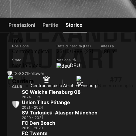
ALEXANDE
Prestazioni
Partite
Storico
Info
LAUKART
Posizione
Data di nascita (Età)
Altezza
Centrocampista
25/10/1998 (27)
1,86 m
Stato
Nazionalità
Non in gioco
DEU
#23
CC
1
Follower
#77
Carriera
DEU
27 anni
Centrocampista
Weiche Flensburg
Numero di maglia
CLUB
SC Weiche Flensburg 08
2024 - Ora
Union Titus Pétange
2021 - 2024
SV Türkgücü-Ataspor München
2020 - 2021
FC Den Bosch
2019 - 2020
FC Twente