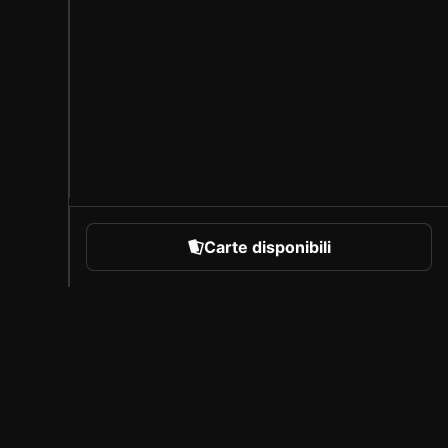
Carte disponibili
rare
Chi siamo
Carriera
Programma per creatori