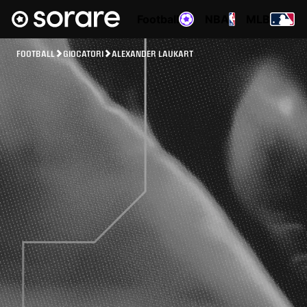
Football
NBA
MLB
FOOTBALL
GIOCATORI
ALEXANDER LAUKART