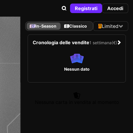
Registrati
Accedi
Limited
In-Season
Classico
Cronologia delle vendite
1 settimana
(€)
Nessun dato
Nessuna carta in vendita al momento