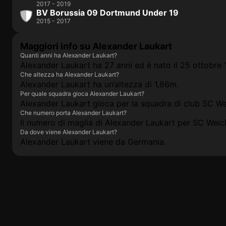
2017 - 2019
BV Borussia 09 Dortmund Under 19
2015 - 2017
Maggiori info su Alexander Laukart
Quanti anni ha Alexander Laukart?
Alexander Laukart ha 27 anni ed è nato il 25 ottobre 
Che altezza ha Alexander Laukart?
Alexander Laukart ha un’altezza di 1,86m.
Per quale squadra gioca Alexander Laukart?
Alexander Laukart gioca per la squadra di club SC W
Che numero porta Alexander Laukart?
Il numero di maglia di Alexander Laukart per SC Weic
Da dove viene Alexander Laukart?
Alexander Laukart viene da Germania.