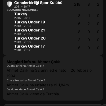
Gençlerbirliği Spor Kulübü
218
8
2
2011 - 2017
SQUADRA NAZIONALE
Turkey
8
1
0
2015 - 2017
Turkey Under 19
6
2
0
2013 - 2013
Turkey Under 21
8
0
0
2013 - 2015
Turkey Under 20
3
0
0
2013 - 2018
Turkey Under 17
6
0
0
2010 - 2012
Maggiori info su Ahmet Çalık
Quanti anni ha Ahmet Çalık?
Ahmet Çalık ha 32 anni ed è nato il 26 febbraio
1994.
Che altezza ha Ahmet Çalık?
Ahmet Çalık ha un’altezza di 1,84m.
Da dove viene Ahmet Çalık?
Ahmet Çalık viene da Turchia.