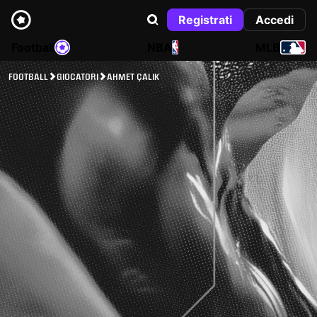
Registrati
Accedi
Football
NBA
MLB
FOOTBALL
GIOCATORI
AHMET ÇALIK