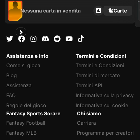
2021
Nessuna carta in vendita
Carte
Assistenza e info
Termini e Condizioni
Come si gioca
Termini e Condizioni
Blog
Termini di mercato
Assistenza
Termini API
FAQ
Informativa sulla privacy
Regole del gioco
Informativa sui cookie
Fantasy Sports Sorare
Chi siamo
Fantasy Football
Carriera
Fantasy MLB
Programma per creatori