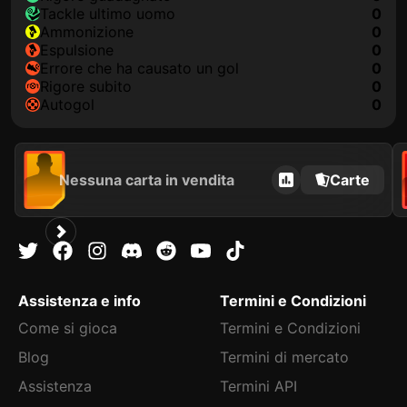
Tackle ultimo uomo
0
Ammonizione
0
Espulsione
0
Errore che ha causato un gol
0
Rigore subito
0
Autogol
0
Nessuna carta in vendita
Carte
Assistenza e info
Termini e Condizioni
Come si gioca
Termini e Condizioni
Blog
Termini di mercato
Assistenza
Termini API