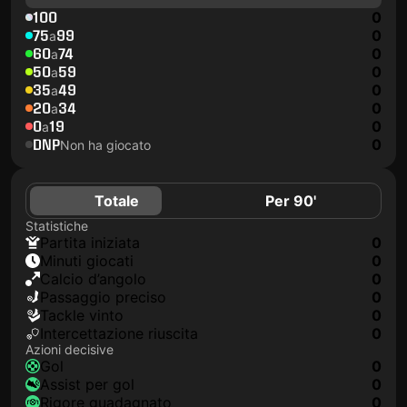
100
0
75
99
0
a
60
74
0
a
50
59
0
a
35
49
0
a
20
34
0
a
0
19
0
a
DNP
0
Non ha giocato
Totale
Per 90'
Statistiche
Partita iniziata
0
Minuti giocati
0
Calcio d’angolo
0
Passaggio preciso
0
Tackle vinto
0
Intercettazione riuscita
0
Azioni decisive
Gol
0
Assist per gol
0
Rigore guadagnato
0