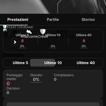
ABDOULAYE DIABY
Prestazioni
Partite
Storico
#15
ATT
0
Follower
#23
Ultime 5
Ultime 10
Ultime 40
FRA
31 anni
Attaccante
Créteil
Numero di maglia
0
0
0
0%
0%
0%
Dettaglio
Ultime 5
Ultime 10
Ultime 40
Punteggio
Giocato
Complessivo
medio
0%
0
0
Decisivo
0