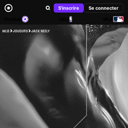
S'inscrire
Se connecter
Football
NBA
MLB
MLB
JOUEURS
JACK NEELY