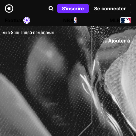
S'inscrire
Se connecter
Football
NBA
MLB
MLB
JOUEURS
BEN BROWN
Ajouter à