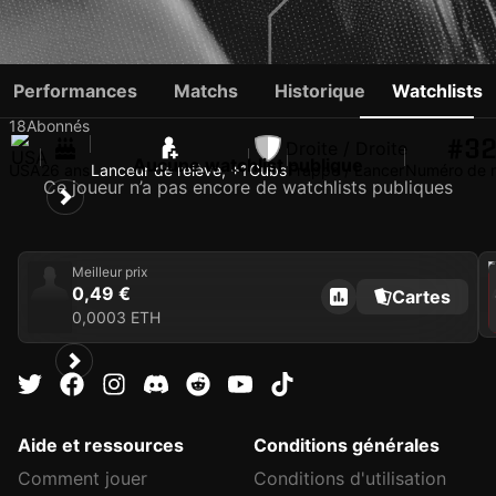
BEN BROWN
Performances
Matchs
Historique
Watchlists
18
Abonnés
#3
Droite / Droite
Aucune watchlist publique
USA
26 ans
Lanceur de relève, +1
Cubs
Frappe / Lancer
Numéro de m
Ce joueur n’a pas encore de watchlists publiques
202
Meilleur prix
0,49 €
Cartes
C
0,0003 ETH
Aide et ressources
Conditions générales
Comment jouer
Conditions d'utilisation