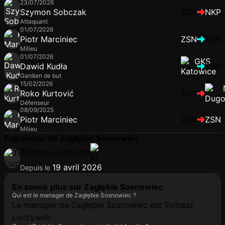
23/07/2026
Szymon Sobczak
ZSN
NKP
Attaquant
01/07/2026
Piotr Marciniec
ZSN
ZSN
Milieu
01/07/2026
Dawid Kudła
ZSN
Gardien de but
15/02/2026
Roko Kurtović
ZSN
Défenseur
08/09/2025
Piotr Marciniec
ZSN
ZSN
Milieu
Entraîneur de Zagłębie Sosnowiec
Tomasz Luczywek
19 avril 2026
Depuis le
En savoir plus sur Zagłębie Sosnowiec
Qui est le manager de Zagłębie Sosnowiec ?
Le manager de Zagłębie Sosnowiec est Tomasz
Luczywek.