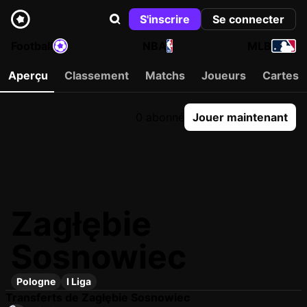
S'inscrire
Se connecter
Football
NBA
MLB
Aperçu
Classement
Matchs
Joueurs
Cartes
0 abonné
Jouer maintenant
Zagłębie
Sosnowiec
Pologne
I Liga
Transferts de Zagłębie Sosnowiec