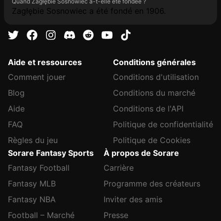
Quand Zagłębie Sosnowiec a-t-elle été fondée ?
Zagłębie Sosnowiec a été fondé en 1906.
Aide et ressources
Conditions générales
Comment jouer
Conditions d'utilisation
Blog
Conditions du marché
Aide
Conditions de l'API
FAQ
Politique de confidentialité
Règles du jeu
Politique de Cookies
Sorare Fantasy Sports
À propos de Sorare
Fantasy Football
Carrière
Fantasy MLB
Programme des créateurs
Fantasy NBA
Inviter des amis
Football – Marché
Presse