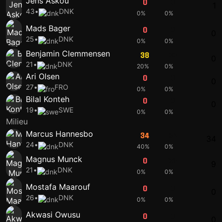
Jens Askou
0
0
1
43
•
DNK
0%
0%
Mads Bager
0
0
0
25
•
DNK
0%
0%
Benjamin Clemmensen
38
38
0
21
•
DNK
20%
0%
Ari Olsen
0
0
0
27
•
FRO
0%
0%
Bilal Konteh
0
0
0
19
•
SWE
0%
0%
Milieu
Marcus Hannesbo
34
34
34
24
•
DNK
40%
0%
Magnus Munck
0
33
9
21
•
DNK
0%
0%
Mostafa Maarouf
0
0
0
26
•
DNK
0%
0%
Akwasi Owusu
0
0
0