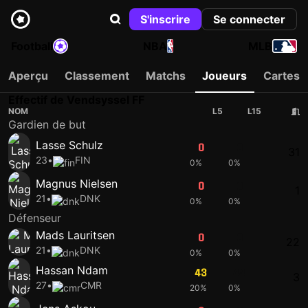
S'inscrire
Se connecter
Football
NBA
MLB
Aperçu
Classement
Matchs
Joueurs
Cartes
Effectif de Vendsyssel FF
NOM
L5
L15
Gardien de but
Lasse Schulz
0
0
31
23
•
FIN
0%
0%
Magnus Nielsen
0
0
1
21
•
DNK
0%
0%
Défenseur
Mads Lauritsen
0
0
22
21
•
DNK
0%
0%
Hassan Ndam
43
44
3
27
•
CMR
20%
0%