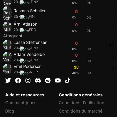
20
•
DNK
0%
0%
Rasmus Schüller
0
0
0
35
•
FIN
0%
0%
Árni Atlason
0
0
0
20
•
FRO
0%
0%
Attaquant
Lasse Steffensen
0
0
143
29
•
DNK
0%
0%
Adam Vendelbo
0
33
0
23
•
DNK
0%
0%
Emil Pedersen
36
36
0
28
•
NOR
40%
0%
Aide et ressources
Conditions générales
Comment jouer
Conditions d'utilisation
Blog
Conditions du marché