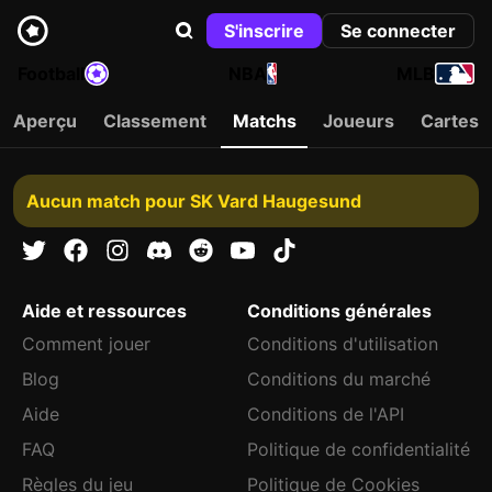
S'inscrire
Se connecter
Football
NBA
MLB
Aperçu
Classement
Matchs
Joueurs
Cartes
Aucun match pour SK Vard Haugesund
Aide et ressources
Conditions générales
Comment jouer
Conditions d'utilisation
Blog
Conditions du marché
Aide
Conditions de l'API
FAQ
Politique de confidentialité
Règles du jeu
Politique de Cookies