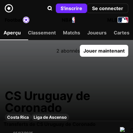
S'inscrire
Se connecter
Football
NBA
MLB
Aperçu
Classement
Matchs
Joueurs
Cartes
2 abonnés
Jouer maintenant
CS Uruguay de
Coronado
Costa Rica
Liga de Ascenso
Transferts de CS Uruguay de Coronado