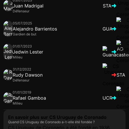
05/07/2025
Juan Madrigal
STA
Défenseur
05/07/2025
Alejandro Barrientos
GUA
Gardien de but
01/07/2023
Jedwin Lester
Milieu
31/12/2022
Rudy Dawson
STA
Défenseur
01/01/2019
Rafael Gamboa
UCR
Milieu
En savoir plus sur CS Uruguay de Coronado
Quand CS Uruguay de Coronado a-t-elle été fondée ?
CS Uruguay de Coronado a été fondé en 1936.