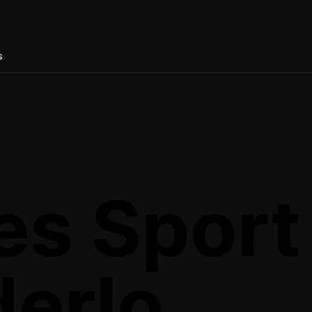
s
s Sport
erlo