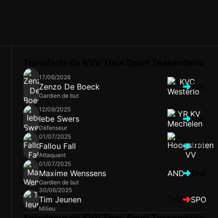
Transferts de KVV Thes Sport Tessenderlo
17/06/2026
Zenzo De Boeck
THE
Gardien de but
12/09/2025
Iebe Swers
THE
Défenseur
01/07/2025
Fallou Fall
THE
Attaquant
01/07/2025
Maxime Wenssens
AND
THE
Gardien de but
30/06/2025
Tim Jeunen
THE
SPO
Milieu
Entraîneur de KVV Thes Sport Tessenderlo