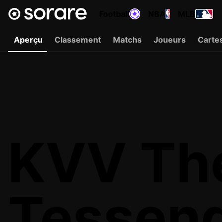
Football
NBA
MLB
Aperçu
Classement
Matchs
Joueurs
Carte
KVV The
Tessend