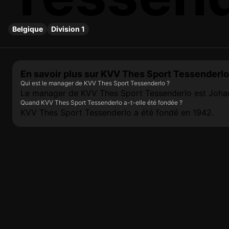
Belgique
Division 1
En savoir plus sur KVV Thes Sport Tessenderlo
Qui est le manager de KVV Thes Sport Tessenderlo ?
Le manager de KVV Thes Sport Tessenderlo est Joha
Quand KVV Thes Sport Tessenderlo a-t-elle été fondée ?
KVV Thes Sport Tessenderlo a été fondé en 1942.