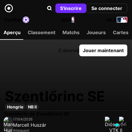
S'inscrire
Se connecter
Football
NBA
MLB
Aperçu
Classement
Matchs
Joueurs
Cartes
0 abonné
Jouer maintenant
Szentlőrinc SE
Hongrie
NB II
Transferts de Szentlőrinc SE
17/04/2026
Marcell Huszár
Attaquant