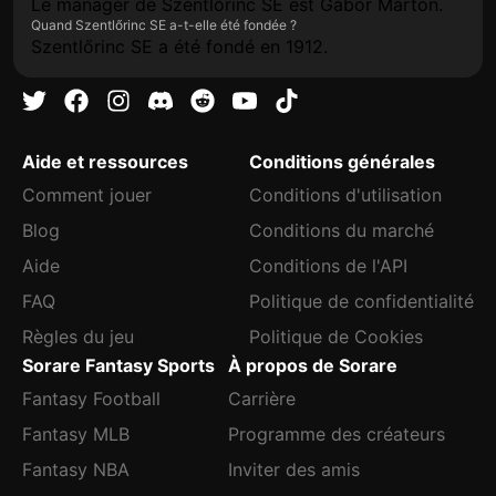
Le manager de Szentlőrinc SE est Gábor Márton.
Quand Szentlőrinc SE a-t-elle été fondée ?
Szentlőrinc SE a été fondé en 1912.
Aide et ressources
Conditions générales
Comment jouer
Conditions d'utilisation
Blog
Conditions du marché
Aide
Conditions de l'API
FAQ
Politique de confidentialité
Règles du jeu
Politique de Cookies
Sorare Fantasy Sports
À propos de Sorare
Fantasy Football
Carrière
Fantasy MLB
Programme des créateurs
Fantasy NBA
Inviter des amis