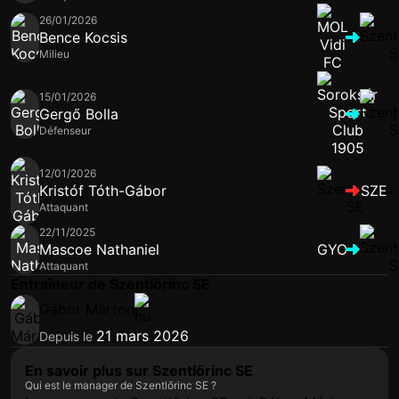
26/01/2026
Bence Kocsis
Milieu
15/01/2026
Gergő Bolla
Défenseur
12/01/2026
Kristóf Tóth-Gábor
SZE
Attaquant
22/11/2025
Mascoe Nathaniel
GYO
Attaquant
Entraîneur de Szentlőrinc SE
Gábor Márton
21 mars 2026
Depuis le
En savoir plus sur Szentlőrinc SE
Qui est le manager de Szentlőrinc SE ?