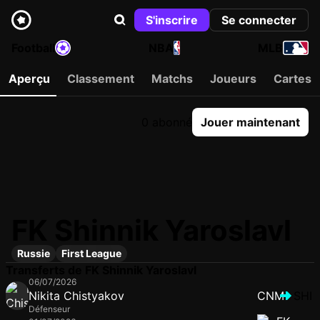
S'inscrire
Se connecter
Football
NBA
MLB
Aperçu
Classement
Matchs
Joueurs
Cartes
0 abonné
Jouer maintenant
FK Shinnik Yaroslavl
Russie
First League
Transferts de FK Shinnik Yaroslavl
06/07/2026
Nikita Chistyakov
CNM
SHI
Défenseur