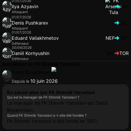
01/07/2026
Ilya Azyavin
SHI
Attaquant
01/07/2026
Denis Pushkarev
SHI
Attaquant
01/07/2026
Eduard Valiakhmetov
NEF
SHI
Défenseur
30/06/2026
Daniil Kornyushin
SHI
TOR
Défenseur
Entraîneur de FK Shinnik Yaroslavl
Denis Boyarintsev
10 juin 2026
Depuis le
En savoir plus sur FK Shinnik Yaroslavl
Qui est le manager de FK Shinnik Yaroslavl ?
Le manager de FK Shinnik Yaroslavl est Denis
Boyarintsev.
Quand FK Shinnik Yaroslavl a-t-elle été fondée ?
FK Shinnik Yaroslavl a été fondé en 1957.