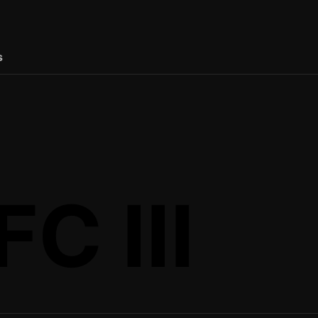
s
FC III