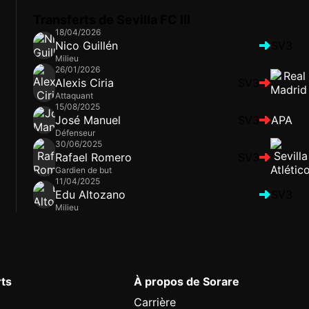
Transferts de Sevilla FC III
18/04/2026
Nico Guillén
SV3
Milieu
26/01/2026
Alexis Ciria
SV3
Attaquant
15/08/2025
José Manuel
SV3
APA
Défenseur
30/06/2025
Rafael Romero
SV3
Gardien de but
11/04/2025
Edu Altozano
SV3
Milieu
rts
À propos de Sorare
Carrière