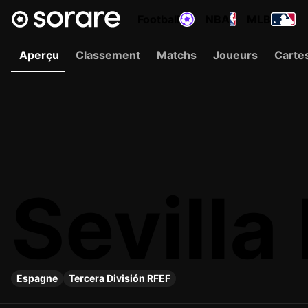
Football
NBA
MLB
Aperçu
Classement
Matchs
Joueurs
Carte
Sevilla 
Espagne
Tercera División RFEF