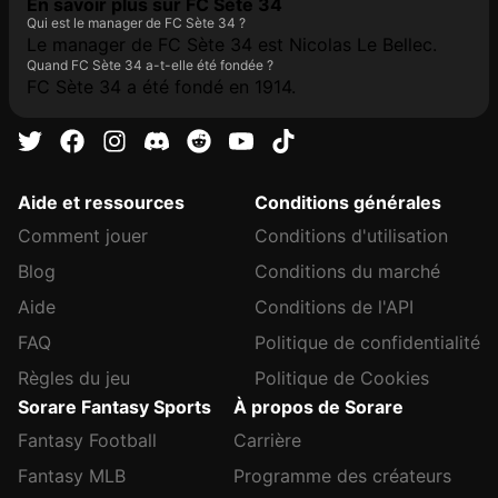
En savoir plus sur FC Sète 34
Qui est le manager de FC Sète 34 ?
Le manager de FC Sète 34 est Nicolas Le Bellec.
Quand FC Sète 34 a-t-elle été fondée ?
FC Sète 34 a été fondé en 1914.
Aide et ressources
Conditions générales
Comment jouer
Conditions d'utilisation
Blog
Conditions du marché
Aide
Conditions de l'API
FAQ
Politique de confidentialité
Règles du jeu
Politique de Cookies
Sorare Fantasy Sports
À propos de Sorare
Fantasy Football
Carrière
Fantasy MLB
Programme des créateurs