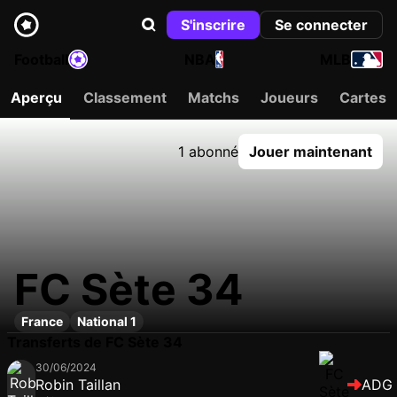
S'inscrire
Se connecter
Football
NBA
MLB
Aperçu
Classement
Matchs
Joueurs
Cartes
1 abonné
Jouer maintenant
FC Sète 34
France
National 1
Transferts de FC Sète 34
30/06/2024
Robin Taillan
ADG