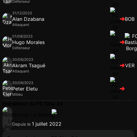
Défenseur
31/12/2023
Alan Dzabana
BOB
Attaquant
01/08/2023
Hugo Morales
Défenseur
30/06/2023
Akram Tsagué
VER
Attaquant
30/06/2023
Peter Eletu
Milieu
Entraîneur de FC Sète 34
Nicolas Le Bellec
1 juillet 2022
Depuis le