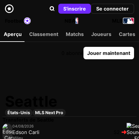
S'inscrire
Se connecter
Football
NBA
MLB
Aperçu
Classement
Matchs
Joueurs
Cartes
0 abonné
Jouer maintenant
Seattle
États-Unis
MLS Next Pro
Transferts de Seattle
04/08/2026
Edson Carli
S2
Milieu