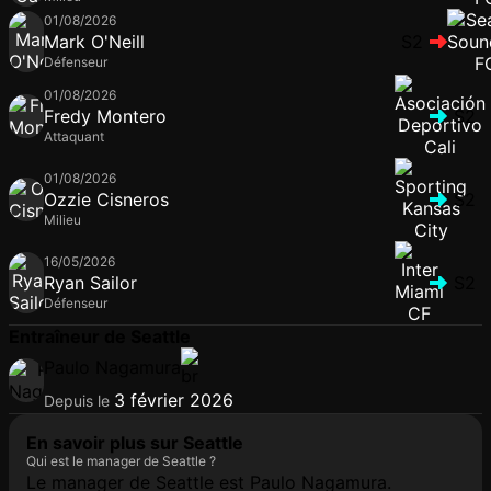
01/08/2026
Mark O'Neill
S2
Défenseur
01/08/2026
Fredy Montero
S2
Attaquant
01/08/2026
Ozzie Cisneros
S2
Milieu
16/05/2026
Ryan Sailor
S2
Défenseur
Entraîneur de Seattle
Paulo Nagamura
3 février 2026
Depuis le
En savoir plus sur Seattle
Qui est le manager de Seattle ?
Le manager de Seattle est Paulo Nagamura.