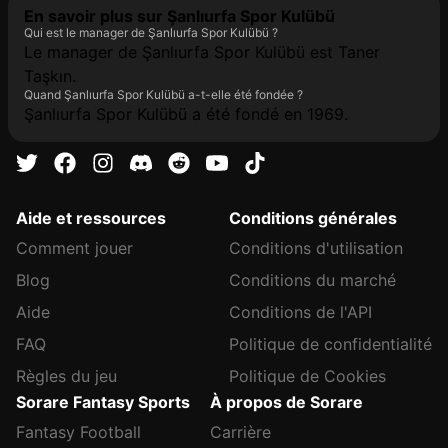
En savoir plus sur Şanlıurfa Spor Kulübü
Qui est le manager de Şanlıurfa Spor Kulübü ?
Le manager de Şanlıurfa Spor Kulübü est Taner
Taşkın.
Quand Şanlıurfa Spor Kulübü a-t-elle été fondée ?
Şanlıurfa Spor Kulübü a été fondé en 1969.
Aide et ressources
Conditions générales
Comment jouer
Conditions d'utilisation
Blog
Conditions du marché
Aide
Conditions de l'API
FAQ
Politique de confidentialité
Règles du jeu
Politique de Cookies
Sorare Fantasy Sports
À propos de Sorare
Fantasy Football
Carrière