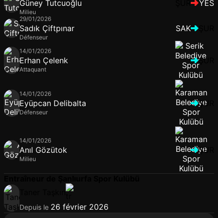
Güney Tutcuoğlu
ŞUR
YES
Milieu
29/01/2026
Sadık Çiftpınar
SAK
ŞUR
Défenseur
14/01/2026
Erhan Çelenk
ŞUR
Attaquant
14/01/2026
Eyüpcan Delibalta
ŞUR
Défenseur
14/01/2026
Anıl Gözütok
ŞUR
Milieu
Entraîneur de Şanlıurfa Spor Kulübü
Taner Taşkın
26 février 2026
Depuis le