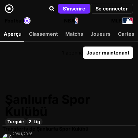
S'inscrire
Se connecter
Football
NBA
MLB
Aperçu
Classement
Matchs
Joueurs
Cartes
1 abonné
Jouer maintenant
Şanlıurfa Spor
Kulübü
Turquie
2. Lig
Transferts de Şanlıurfa Spor Kulübü
29/01/2026