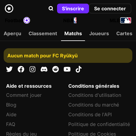
S'inscrire
Se connecter
Football
NBA
MLB
Aperçu
Classement
Matchs
Joueurs
Cartes
Aucun match pour FC Ryūkyū
Aide et ressources
Conditions générales
Comment jouer
Conditions d'utilisation
Blog
Conditions du marché
Aide
Conditions de l'API
FAQ
Politique de confidentialité
Règles du jeu
Politique de Cookies