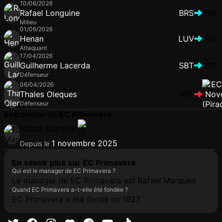
10/06/2026
Rafael Longuine
BRS
PRI
Milieu
01/06/2026
Henan
LUV
PRI
Attaquant
17/04/2026
Guilherme Lacerda
SBT
PRI
Défenseur
06/04/2026
Thales Oleques
PRI
Défenseur
Entraîneur de EC Primavera
Rafael Marques
1 novembre 2025
Depuis le
En savoir plus sur EC Primavera
Qui est le manager de EC Primavera ?
Le manager de EC Primavera est Rafael Marques.
Quand EC Primavera a-t-elle été fondée ?
EC Primavera a été fondé en 1927.