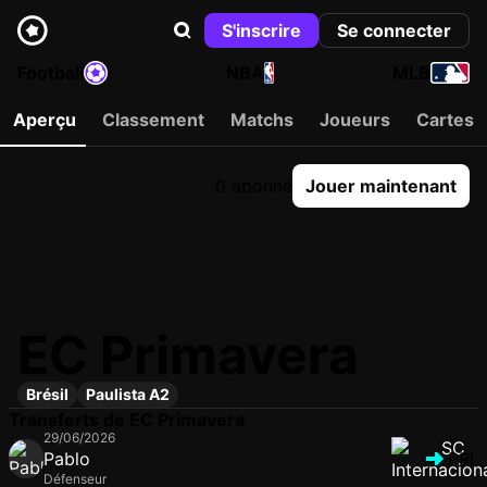
S'inscrire
Se connecter
Football
NBA
MLB
Aperçu
Classement
Matchs
Joueurs
Cartes
0 abonné
Jouer maintenant
EC Primavera
Brésil
Paulista A2
Transferts de EC Primavera
29/06/2026
Pablo
PRI
Défenseur