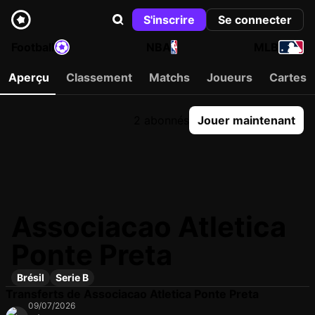
S'inscrire
Se connecter
Football
NBA
MLB
Aperçu
Classement
Matchs
Joueurs
Cartes
2 abonnés
Jouer maintenant
Associacao Atletica
Ponte Preta
Brésil
Serie B
Transferts de Associacao Atletica Ponte Preta
09/07/2026