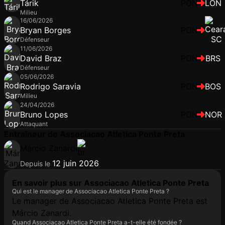
Tárik
PON
LON
Milieu
16/06/2026
Bryan Borges
PON
Défenseur
11/06/2026
David Braz
PON
BRS
Défenseur
05/06/2026
Rodrigo Saravia
PON
BOS
Milieu
24/04/2026
Bruno Lopes
PON
NOR
Attaquant
Entraîneur de Associacao Atletica Ponte Preta
Márcio Zanardi
12 juin 2026
Depuis le
En savoir plus sur Associacao Atletica Ponte Preta
Qui est le manager de Associacao Atletica Ponte Preta ?
Le manager de Associacao Atletica Ponte Preta est
Márcio Zanardi.
Quand Associacao Atletica Ponte Preta a-t-elle été fondée ?