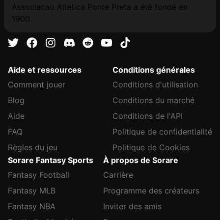
Associacao Atletica Ponte Preta a été fondé en
1900.
Aide et ressources
Conditions générales
Comment jouer
Conditions d'utilisation
Blog
Conditions du marché
Aide
Conditions de l'API
FAQ
Politique de confidentialité
Règles du jeu
Politique de Cookies
Sorare Fantasy Sports
À propos de Sorare
Fantasy Football
Carrière
Fantasy MLB
Programme des créateurs
Fantasy NBA
Inviter des amis