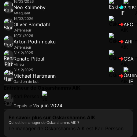
16/03/2026
Neo Kallmeby
Attaquant
16/02/2026
Oliver Blomdahl
AFC
Défenseur
19/01/2026
Arton Podrimcaku
ARI
Défenseur
31/12/2025
Renato Pitbull
CSA
Milieu
31/12/2025
Michael Hartmann
Gardien de but
Entraîneur de Oskarshamns AIK
Karl Persson
25 juin 2024
Depuis le
En savoir plus sur Oskarshamns AIK
Qui est le manager de Oskarshamns AIK ?
Le manager de Oskarshamns AIK est Karl Persson.