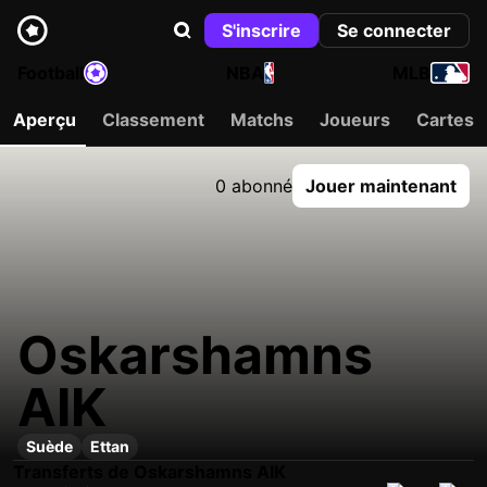
S'inscrire
Se connecter
Football
NBA
MLB
Aperçu
Classement
Matchs
Joueurs
Cartes
0 abonné
Jouer maintenant
Oskarshamns
AIK
Suède
Ettan
Transferts de Oskarshamns AIK